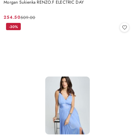
Morgan Sukienka RENZO.F ELECTRIC DAY
254.50
509.00
Cena
Cena
promocyjna:
przed
-30%
promocją: