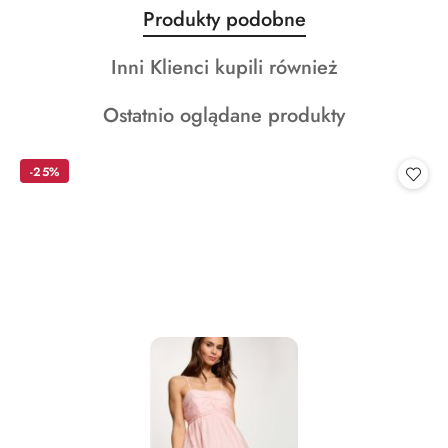
Produkty
Produkty podobne
Pomiń karuzelę produktów
o
Produkty
Inni Klienci kupili również
statusie:
o
Produkty
Ostatnio oglądane produkty
statusie:
o
statusie:
-25%