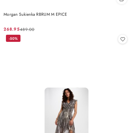
Morgan Sukienka RBRUM M EPICE
268.95
489.00
Cena
Cena
promocyjna:
przed
-50%
promocją: