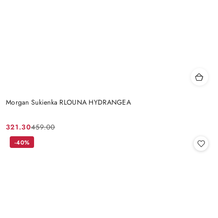
Morgan Sukienka RLOUNA HYDRANGEA
321.30
459.00
Cena
Cena
promocyjna:
przed
-40%
promocją: