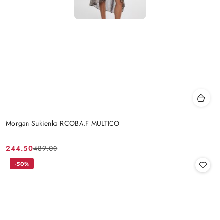
Morgan Sukienka RCOBA.F MULTICO
244.50
489.00
Cena
Cena
promocyjna:
przed
-50%
promocją: