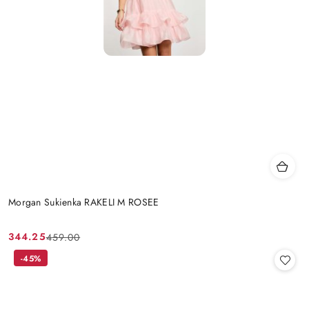
Morgan Sukienka RAKELI M ROSEE
344.25
459.00
Cena
Cena
promocyjna:
przed
-45%
promocją: