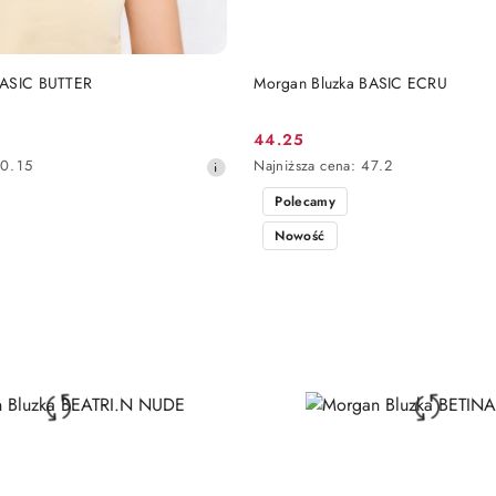
DO KOSZYKA
DO KOSZYKA
BASIC BUTTER
Morgan Bluzka BASIC ECRU
44.25
Cena
Najniższa
0.15
Najniższa cena:
47.2
promocyjna:
cena
Polecamy
z
30
Nowość
dni
przed
obniżką