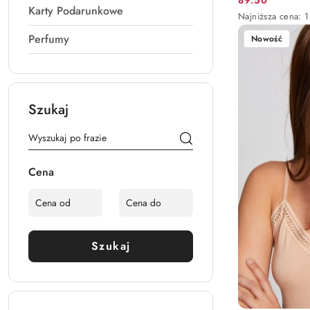
Cena
Karty Podarunkowe
Najniższa
Najniższa cena:
1
promocyjna:
cena
Perfumy
Nowość
z
30
dni
przed
obniżką
Szukaj
Cena
Szukaj