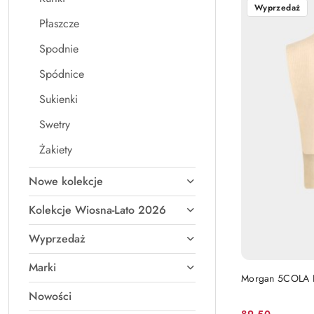
Wyprzedaż
Z).
Płaszcze
Spodnie
Spódnice
Sukienki
Swetry
Żakiety
Nowe kolekcje
Kolekcje Wiosna-Lato 2026
Wyprzedaż
Marki
Morgan 5COLA 
Nowości
89.50