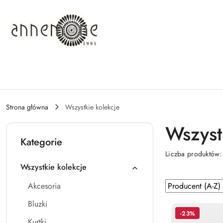
Przejdź do treści głównej
Przejdź do wyszukiwarki
Przejdź do moje konto
Przejdź do menu głównego
Przejdź do stopki
Strona główna
Wszystkie kolekcje
Wszyst
Kategorie
Liczba produktów
Wszystkie kolekcje
Zastosowano
Sortuj
Akcesoria
według
sortowanie:
Bluzki
Producent
-23%
(A-
Kurtki