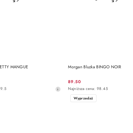
DO KOSZYKA
DO KOSZYKA
 BETTY MANGUE
Morgan Bluzka BINGO NOIR
89.50
Cena
Najniższa
9.5
Najniższa cena:
98.45
promocyjna:
cena
Wyprzedaż
z
30
dni
przed
obniżką