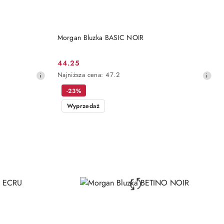
DO KOSZYKA
Morgan Bluzka BASIC NOIR
44.25
Cena
Najniższa
Najniższa cena:
47.2
promocyjna:
cena
-23%
z
30
Wyprzedaż
dni
przed
obniżką