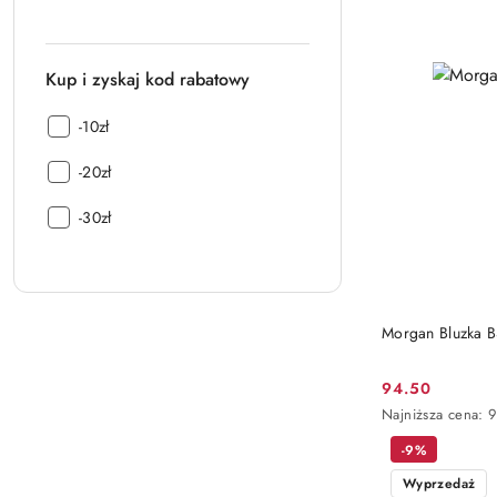
Kup i zyskaj kod rabatowy
Kup
-10zł
i
Kup
zyskaj
-20zł
i
kod
Kup
zyskaj
-30zł
rabatowy:
i
kod
zyskaj
rabatowy:
kod
rabatowy:
Morgan Bluzka
94.50
Cena
Najniższa
Najniższa cena:
9
promocyjna:
cena
-9%
z
30
Wyprzedaż
dni