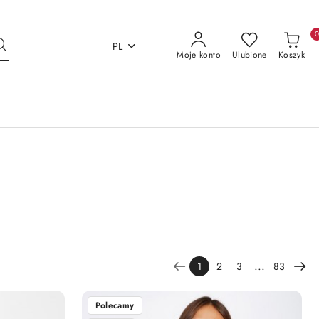
PL
Moje konto
Ulubione
Koszyk
...
1
2
3
83
Polecamy