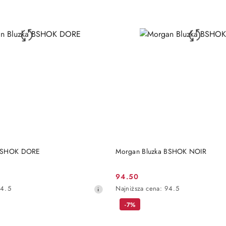
DO KOSZYKA
DO KOSZYKA
 BSHOK DORE
Morgan Bluzka BSHOK NOIR
94.50
Cena
Najniższa
4.5
Najniższa cena:
94.5
promocyjna:
cena
-7%
z
30
dni