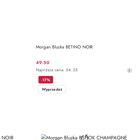
DO KOSZYKA
Morgan Bluzka BETINO NOIR
49.50
Cena
Najniższa
Najniższa cena:
64.35
promocyjna:
cena
-17%
z
30
Wyprzedaż
dni
przed
obniżką