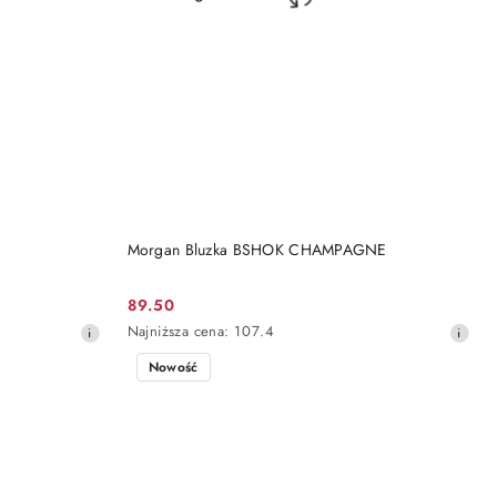
DO KOSZYKA
Morgan Bluzka BSHOK CHAMPAGNE
89.50
Cena
Najniższa
Najniższa cena:
107.4
promocyjna:
cena
Nowość
z
30
dni
przed
obniżką