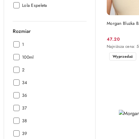
Producent:
Lola Espeleta
Morgan Bluzka 
Rozmiar
47.20
Cena
Rozmiar:
1
Najniższa
Najniższa cena:
5
promocyjna:
cena
Wyprzedaż
Rozmiar:
100ml
z
30
dni
Rozmiar:
2
przed
obniżką
Rozmiar:
34
Rozmiar:
36
Rozmiar:
37
Rozmiar:
38
Rozmiar:
39