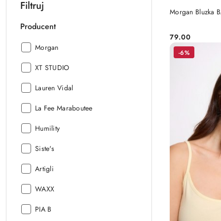
Filtruj
Morgan Bluzka
Producent
79.00
Cena:
Producent:
Morgan
-6%
Producent:
XT STUDIO
Producent:
Lauren Vidal
Producent:
La Fee Maraboutee
Producent:
Humility
Producent:
Siste's
Producent:
Artigli
Producent:
WAXX
Producent:
PIA B