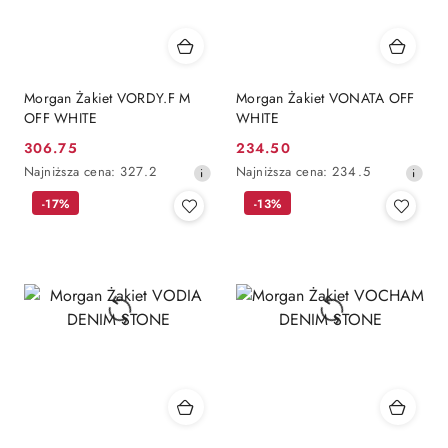
Morgan Żakiet VORDY.F M
Morgan Żakiet VONATA OFF
OFF WHITE
WHITE
306.75
234.50
Cena
Cena
Najniższa
Najniższa
Najniższa cena:
327.2
Najniższa cena:
234.5
promocyjna:
promocyjna:
cena
cena
-17%
-13%
z
z
30
30
dni
dni
przed
przed
obniżką
obniżką