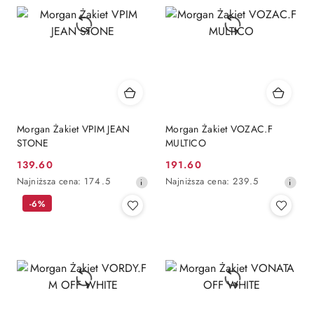
obniżką
Morgan Żakiet VPIM JEAN
Morgan Żakiet VOZAC.F
STONE
MULTICO
139.60
191.60
Cena
Cena
Najniższa
Najniższa
Najniższa cena:
174.5
Najniższa cena:
239.5
promocyjna:
promocyjna:
cena
cena
-6%
z
z
30
30
dni
dni
przed
przed
obniżką
obniżką