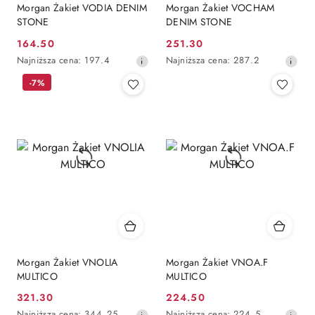
Morgan Żakiet VODIA DENIM
Morgan Żakiet VOCHAM
STONE
DENIM STONE
164.50
251.30
Cena
Cena
Najniższa
Najniższa
Najniższa cena:
197.4
Najniższa cena:
287.2
promocyjna:
promocyjna:
cena
cena
-7%
z
z
30
30
dni
dni
przed
przed
obniżką
obniżką
Morgan Żakiet VNOLIA
Morgan Żakiet VNOA.F
MULTICO
MULTICO
321.30
224.50
Cena
Cena
Najniższa
Najniższa
Najniższa cena:
344.25
Najniższa cena:
224.5