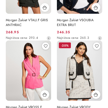
Morgan Żakiet VTALI.F GRIS
Morgan Żakiet VSOUBIA
ANTHRAC
EXTRA BRUT
268.95
246.35
Cena
Cena
Najniższa
Najniższa
Najniższa cena:
293.4
Najniższa cena:
265.3
promocyjna:
promocyjna:
cena
cena
-20%
z
z
30
30
dni
dni
przed
przed
obniżką
obniżką
Morgan Żakiet VROSS.F
Morgan Żakiet VRODY