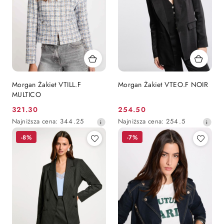
Morgan Żakiet VTILL.F
Morgan Żakiet VTEO.F NOIR
MULTICO
321.30
254.50
Cena
Cena
Najniższa
Najniższa
Najniższa cena:
344.25
Najniższa cena:
254.5
promocyjna:
promocyjna:
cena
cena
-8%
-7%
z
z
30
30
dni
dni
przed
przed
obniżką
obniżką