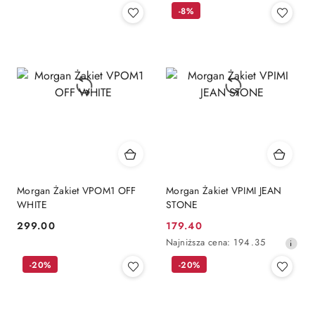
cena
cena
-8%
z
z
30
30
dni
dni
przed
przed
obniżką
obniżką
Morgan Żakiet VPOM1 OFF
Morgan Żakiet VPIMI JEAN
WHITE
STONE
299.00
179.40
Cena:
Cena
Najniższa
Najniższa cena:
194.35
promocyjna:
cena
-20%
-20%
z
30
dni
przed