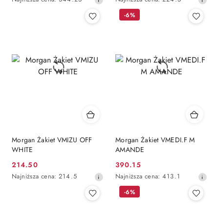
promocyjna:
promocyjna:
cena
cena
-6%
z
z
30
30
dni
dni
przed
przed
obniżką
obniżką
Morgan Żakiet VMIZU OFF
Morgan Żakiet VMEDI.F M
WHITE
AMANDE
214.50
390.15
Cena
Cena
Najniższa
Najniższa
Najniższa cena:
214.5
Najniższa cena:
413.1
promocyjna:
promocyjna:
cena
cena
-6%
z
z
30
30
dni
dni