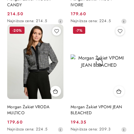
CANDY
IVOIRE
214.50
179.60
Cena
Cena
Najniższa
Najniższa
Najniższa cena:
214.5
Najniższa cena:
224.5
promocyjna:
promocyjna:
cena
cena
-20%
-7%
z
z
30
30
dni
dni
przed
przed
obniżką
obniżką
Morgan Żakiet VRODA
Morgan Żakiet VPOMI JEAN
MULTICO
BLEACHED
179.60
194.35
Cena
Cena
Najniższa
Najniższa
Najniższa cena:
224.5
Najniższa cena:
209.3
promocyjna:
promocyjna: