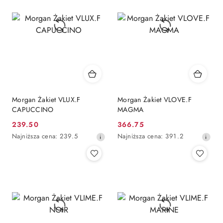
przed
przed
obniżką
obniżką
Morgan Żakiet VLUX.F
Morgan Żakiet VLOVE.F
CAPUCCINO
MAGMA
239.50
366.75
Cena
Cena
Najniższa
Najniższa
Najniższa cena:
239.5
Najniższa cena:
391.2
promocyjna:
promocyjna:
cena
cena
z
z
30
30
dni
dni
przed
przed
obniżką
obniżką