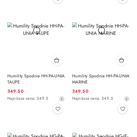
30
30
dni
dni
przed
przed
obniżką
obniżką
Humility Spodnie HH-PA-UNIA
Humility Spodnie HH-PA-UNIA
TAUPE
MARINE
349.50
349.50
Cena
Cena
Najniższa
Najniższa
Najniższa cena:
349.5
Najniższa cena:
349.5
promocyjna:
promocyjna:
cena
cena
z
z
30
30
dni
dni
przed
przed
obniżką
obniżką