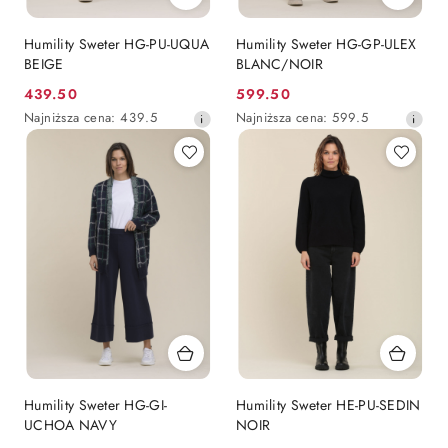
Humility Sweter HG-PU-UQUA
Humility Sweter HG-GP-ULEX
BEIGE
BLANC/NOIR
439.50
599.50
Cena
Cena
Najniższa
Najniższa
Najniższa cena:
439.5
Najniższa cena:
599.5
promocyjna:
promocyjna:
cena
cena
z
z
30
30
dni
dni
przed
przed
obniżką
obniżką
Humility Sweter HG-GI-
Humility Sweter HE-PU-SEDIN
UCHOA NAVY
NOIR