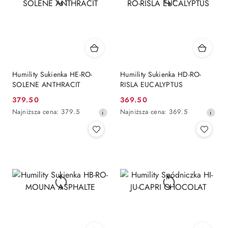
Humility Sukienka HE-RO-
Humility Sukienka HD-RO-
SOLENE ANTHRACIT
RISLA EUCALYPTUS
379.50
369.50
Cena
Cena
Najniższa
Najniższa
Najniższa cena:
379.5
Najniższa cena:
369.5
promocyjna:
promocyjna:
cena
cena
z
z
30
30
dni
dni
przed
przed
obniżką
obniżką