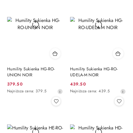
dni
dni
przed
przed
obniżką
obniżką
Humility Sukienka HG-RO-
Humility Sukienka HG-RO-
UNION NOIR
UDELA-M NOIR
379.50
439.50
Cena
Cena
Najniższa
Najniższa
Najniższa cena:
379.5
Najniższa cena:
439.5
promocyjna:
promocyjna:
cena
cena
z
z
30
30
dni
dni
przed
przed
obniżką
obniżką