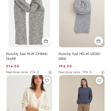
Humility Szal HI-AT-CHIMILI
Humility Szal HG-AT-USOKI
TAUPE
GRIS
214.50
194.50
Cena
Cena
Najniższa
Najniższa
Najniższa cena:
214.5
Najniższa cena:
194.5
promocyjna:
promocyjna:
cena
cena
z
z
30
30
dni
dni
przed
przed
obniżką
obniżką