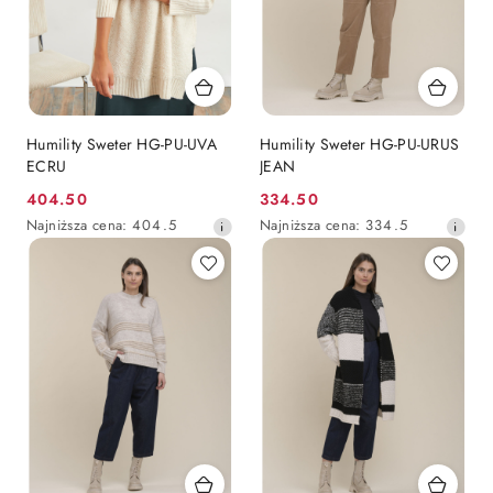
Humility Sweter HG-PU-UVA
Humility Sweter HG-PU-URUS
ECRU
JEAN
404.50
334.50
Cena
Cena
Najniższa
Najniższa
Najniższa cena:
404.5
Najniższa cena:
334.5
promocyjna:
promocyjna:
cena
cena
z
z
30
30
dni
dni
przed
przed
obniżką
obniżką