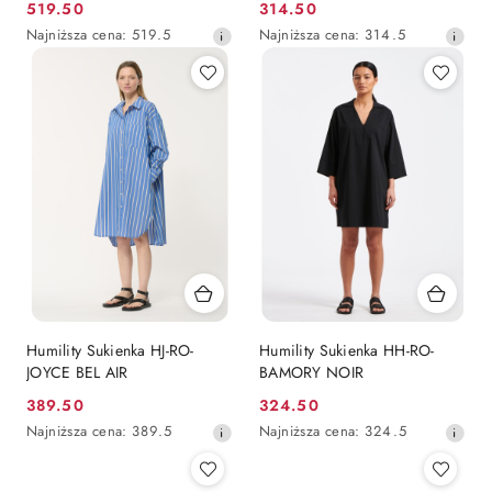
519.50
314.50
Cena
Cena
Najniższa
Najniższa
Najniższa cena:
519.5
Najniższa cena:
314.5
promocyjna:
promocyjna:
cena
cena
z
z
30
30
dni
dni
przed
przed
obniżką
obniżką
Humility Sukienka HJ-RO-
Humility Sukienka HH-RO-
JOYCE BEL AIR
BAMORY NOIR
389.50
324.50
Cena
Cena
Najniższa
Najniższa
Najniższa cena:
389.5
Najniższa cena:
324.5
promocyjna:
promocyjna:
cena
cena
z
z
30
30