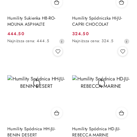
Humility Sukienka HB-RO-
Humility Spódniczka HI-JU-
MOUNA ASPHALTE
CAPRI CHOCOLAT
444.50
324.50
Cena
Cena
Najniższa
Najniższa
Najniższa cena:
444.5
Najniższa cena:
324.5
promocyjna:
promocyjna:
cena
cena
z
z
30
30
dni
dni
przed
przed
obniżką
obniżką
Humility Spódnica HH-JU-
Humility Spódnica HD-JU-
BENIN DESERT
REBECCA MARINE