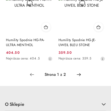
Humility Spodnie HG-PA-
Humility Spodnie HG-JE-
ULTRA MENTHOL
UWEIL BLEU STONE
404.50
359.50
Cena
Cena
Najniższa
Najniższa
Najniższa cena:
404.5
Najniższa cena:
359.5
promocyjna:
promocyjna:
cena
cena
z
z
30
30
dni
dni
przed
przed
obniżką
obniżką
O Sklepie