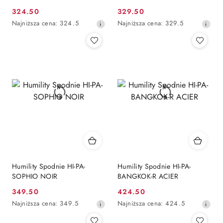
324.50
329.50
Cena
Cena
Najniższa
Najniższa
Najniższa cena:
324.5
Najniższa cena:
329.5
promocyjna:
promocyjna:
cena
cena
z
z
30
30
dni
dni
przed
przed
obniżką
obniżką
Humility Spodnie HI-PA-
Humility Spodnie HI-PA-
SOPHIO NOIR
BANGKOK-R ACIER
349.50
424.50
Cena
Cena
Najniższa
Najniższa
Najniższa cena:
349.5
Najniższa cena:
424.5
promocyjna:
promocyjna:
cena
cena
z
z