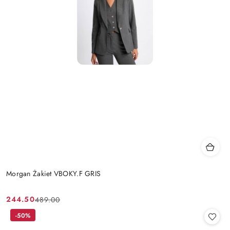
Morgan Żakiet VBOKY.F GRIS
244.50
489.00
Cena
Cena
promocyjna:
przed
-50%
promocją: