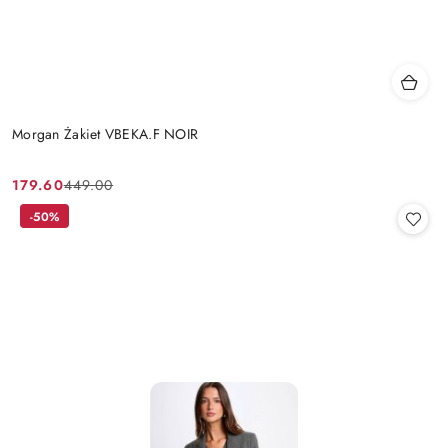
Morgan Żakiet VBEKA.F NOIR
179.60
449.00
Cena
Cena
promocyjna:
przed
-50%
promocją: