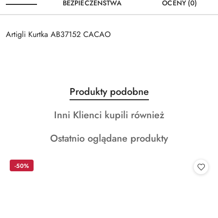
BEZPIECZEŃSTWA
OCENY (0)
Artigli Kurtka AB37152 CACAO
Produkty
Produkty podobne
Pomiń karuzelę produktów
o
Produkty
Inni Klienci kupili również
statusie:
o
Produkty
Ostatnio oglądane produkty
statusie:
o
statusie:
-50%