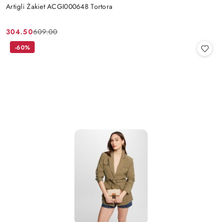
Artigli Żakiet ACGI000648 Tortora
304.50
609.00
Cena
Cena
promocyjna:
przed
-60%
promocją: