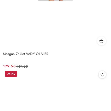
Morgan Żakiet VADY OLIVIER
179.60
449.00
Cena
Cena
promocyjna:
przed
-25%
promocją: