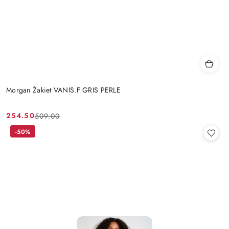
Morgan Żakiet VANIS.F GRIS PERLE
254.50
509.00
Cena
Cena
promocyjna:
przed
-50%
promocją: