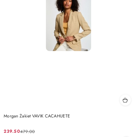
Morgan Żakiet VAVIK CACAHUETE
239.50
479.00
Cena
Cena