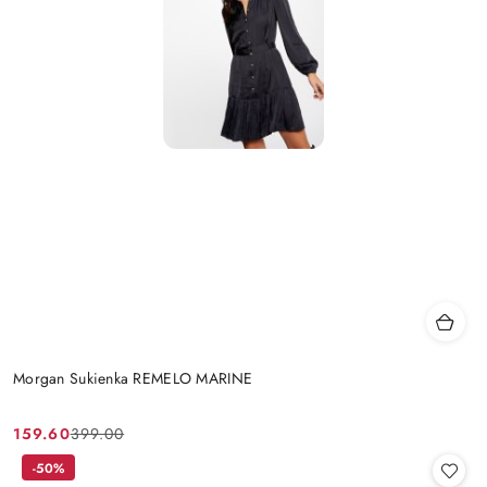
Morgan Sukienka REMELO MARINE
159.60
399.00
Cena
Cena
promocyjna:
przed
-50%