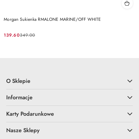
Morgan Sukienka RMALONE MARINE/OFF WHITE
139.60
349.00
Cena
Cena
promocyjna:
przed
promocją:
O Sklepie
Informacje
Karty Podarunkowe
Nasze Sklepy