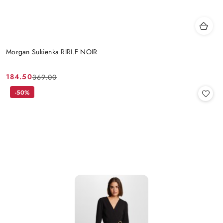
Morgan Sukienka RIRI.F NOIR
184.50
369.00
Cena
Cena
promocyjna:
przed
-50%
promocją: