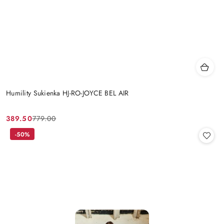
Humility Sukienka HJ-RO-JOYCE BEL AIR
389.50
779.00
Cena
Cena
promocyjna:
przed
-50%
promocją: