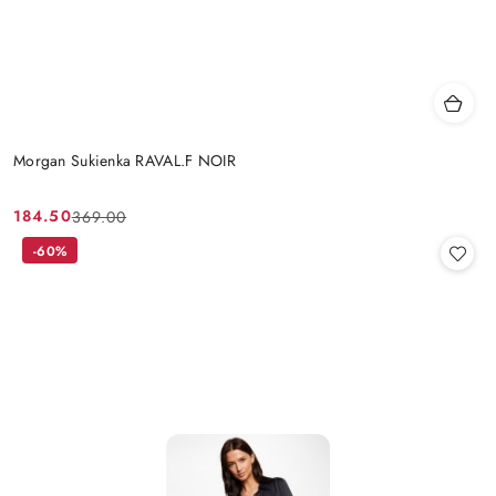
Morgan Sukienka RAVAL.F NOIR
184.50
369.00
Cena
Cena
promocyjna:
przed
-60%
promocją: