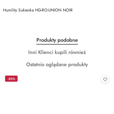
Humility Sukienka HG-RO-UNION NOIR
Produkty
Produkty podobne
Pomiń karuzelę produktów
o
Produkty
Inni Klienci kupili również
statusie:
o
Produkty
Ostatnio oglądane produkty
statusie:
o
statusie:
-50%