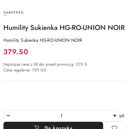
NAZWA
PRODUCENTA:
HUMILITY
Humility Sukienka HG-RO-UNION NOIR
Humility Sukienka HG-RO-UNION NOIR
Cena:
379.50
Najniższa cena z 30 dni przed promocją:
379.5
Cena regularna:
759.00
Ilość
szt.
Do koszyka