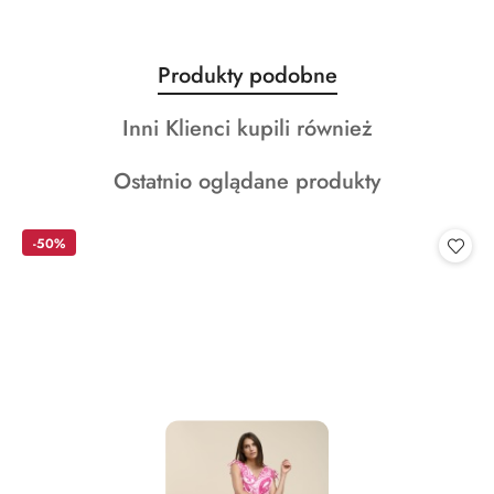
Produkty
Produkty podobne
Pomiń karuzelę produktów
o
Produkty
Inni Klienci kupili również
statusie:
o
Produkty
Ostatnio oglądane produkty
statusie:
o
statusie:
-50%