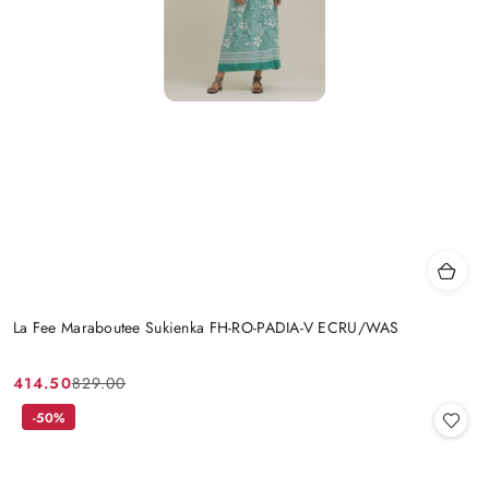
La Fee Maraboutee Sukienka FH-RO-PADIA-V ECRU/WAS
414.50
829.00
Cena
Cena
promocyjna:
przed
-50%
promocją: