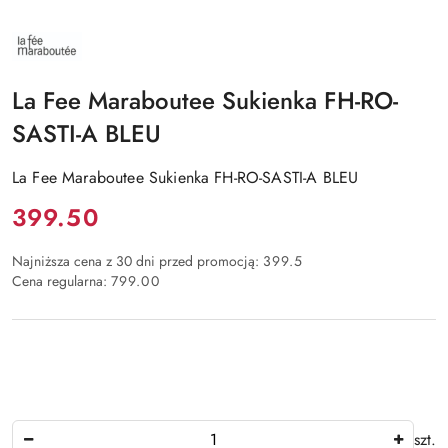
NAZWA
PRODUCENTA:
LA
FEE
La Fee Maraboutee Sukienka FH-RO-
MARABOUTEE
SASTI-A BLEU
La Fee Maraboutee Sukienka FH-RO-SASTI-A BLEU
Cena:
399.50
Najniższa cena z 30 dni przed promocją:
399.5
Cena regularna:
799.00
Ilość
szt.