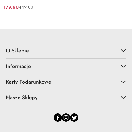
179.60
449.00
Cena
Cena
promocyjna:
przed
promocją:
O Sklepie
Informacje
Karty Podarunkowe
Nasze Sklepy