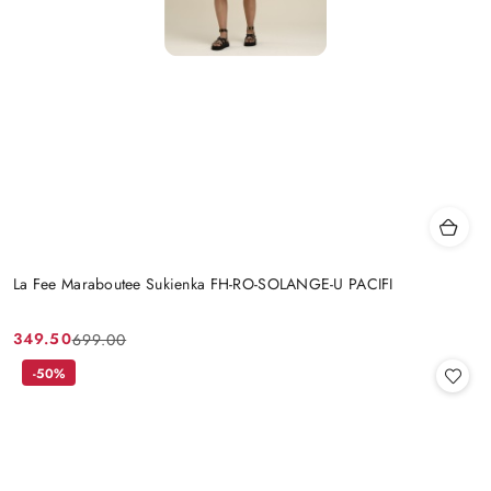
La Fee Maraboutee Sukienka FH-RO-SOLANGE-U PACIFI
349.50
699.00
Cena
Cena
promocyjna:
przed
-50%
promocją: