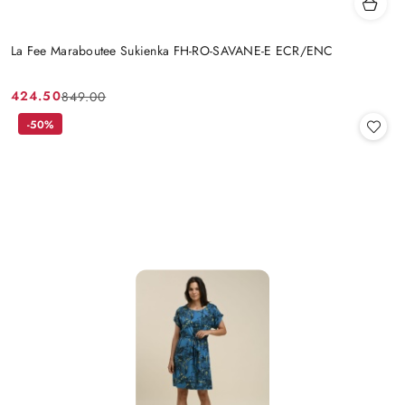
La Fee Maraboutee Sukienka FH-RO-SAVANE-E ECR/ENC
424.50
849.00
Cena
Cena
promocyjna:
przed
-50%
promocją: