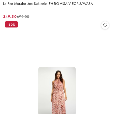
La Fee Maraboutee Sukienka FH-RO-VISA-V ECRU/WASA
349.50
699.00
Cena
Cena
promocyjna:
przed
-60%
promocją: