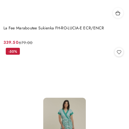
La Fee Maraboutee Sukienka FH-RO-LUCIA-E ECR/ENCR
339.50
679.00
Cena
Cena
promocyjna:
przed
-50%
promocją: