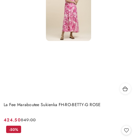
La Fee Maraboutee Sukienka FH-RO-BETTY-G ROSE
424.50
849.00
Cena
Cena
promocyjna:
przed
-50%