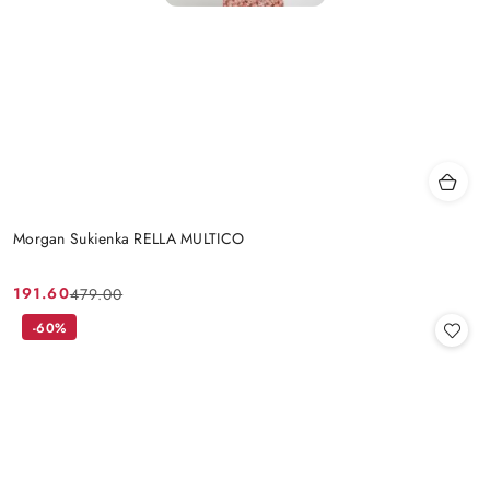
Morgan Sukienka RELLA MULTICO
191.60
479.00
Cena
Cena
promocyjna:
przed
-60%
promocją: