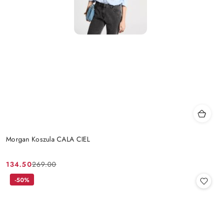
Morgan Koszula CALA CIEL
134.50
269.00
Cena
Cena
promocyjna:
przed
-50%
promocją: