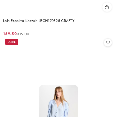
Lola Espeleta Koszula LECH170S25 CRAFTY
159.50
319.00
Cena
Cena
promocyjna:
przed
-50%
promocją: