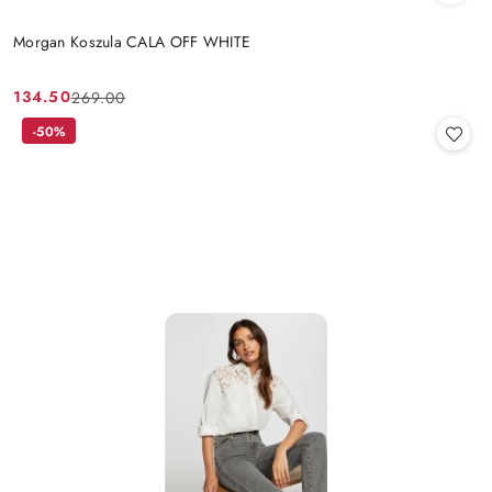
Morgan Koszula CALA OFF WHITE
134.50
269.00
Cena
Cena
promocyjna:
przed
-50%
promocją: