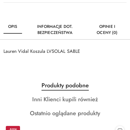
OPIS
INFORMACJE DOT.
OPINIE I
BEZPIECZEŃSTWA
OCENY (0)
Lauren Vidal Koszula LVSOLAL SABLE
Produkty
Produkty podobne
Pomiń karuzelę produktów
o
Produkty
Inni Klienci kupili również
statusie:
o
Produkty
Ostatnio oglądane produkty
statusie:
o
statusie:
-50%