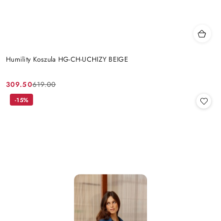
Humility Koszula HG-CH-UCHIZY BEIGE
309.50
619.00
Cena
Cena
promocyjna:
przed
-15%
promocją: