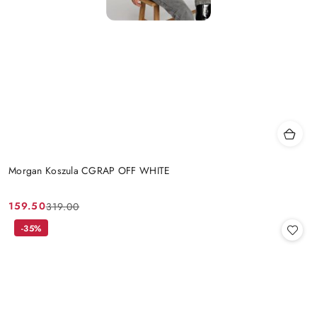
Morgan Koszula CGRAP OFF WHITE
159.50
319.00
Cena
Cena
promocyjna:
przed
-35%
promocją: