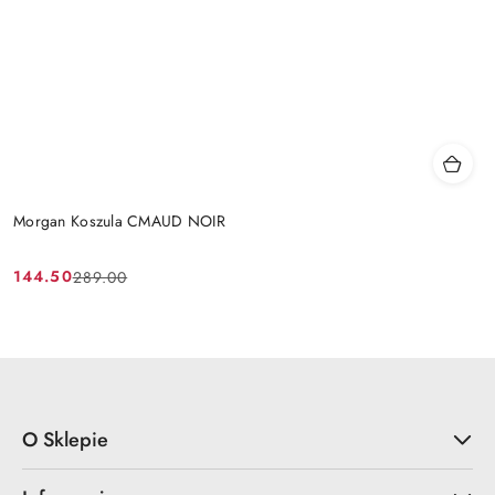
Morgan Koszula CMAUD NOIR
144.50
289.00
Cena
Cena
promocyjna:
przed
promocją:
O Sklepie