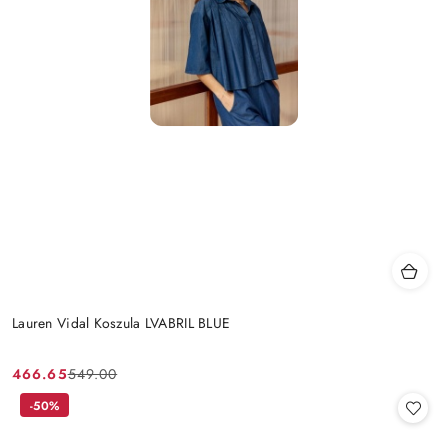
Lauren Vidal Koszula LVABRIL BLUE
466.65
549.00
Cena
Cena
promocyjna:
przed
-50%
promocją: