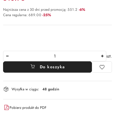
Rabat:
Najniższa cena z 30 dni przed promocją:
551.2
-6%
Rabat:
Cena regularna:
689.00
-25%
Ilość
szt.
Do koszyka
Dostępność
Wysyłka w ciągu:
48 godzin
i
dostawa
Pobierz produkt do PDF