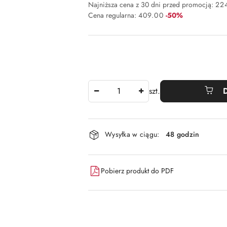
Najniższa cena z 30 dni przed promocją:
22
Rabat:
Cena regularna:
409.00
-50%
Ilość
szt.
Dostępność
Wysyłka w ciągu:
48 godzin
i
dostawa
Pobierz produkt do PDF