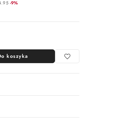
Rabat:
4.95
-9%
Do koszyka