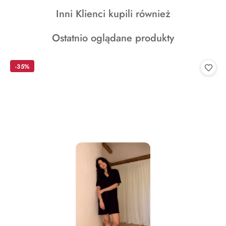
o
Produkty
Inni Klienci kupili również
statusie:
o
Produkty
Ostatnio oglądane produkty
statusie:
o
statusie:
-35%