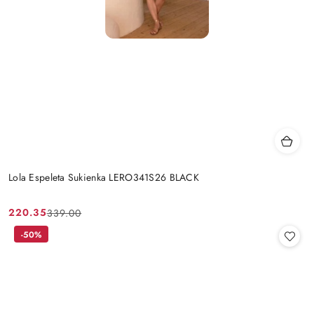
Lola Espeleta Sukienka LERO341S26 BLACK
220.35
339.00
Cena
Cena
promocyjna:
przed
-50%
promocją: