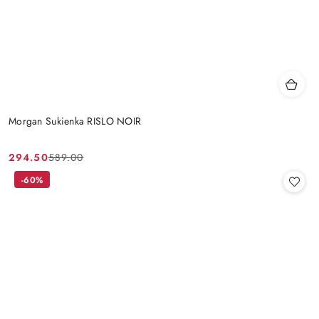
Morgan Sukienka RISLO NOIR
294.50
589.00
Cena
Cena
promocyjna:
przed
-60%
promocją: