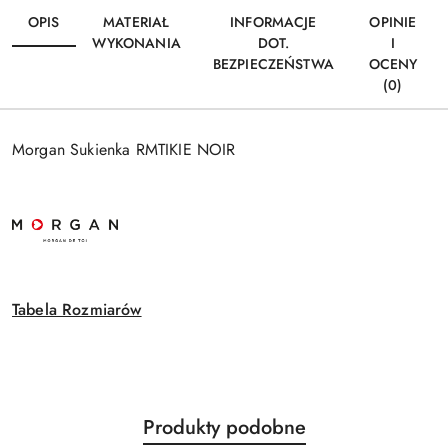
OPIS
MATERIAŁ
INFORMACJE
OPINIE
WYKONANIA
DOT.
I
BEZPIECZEŃSTWA
OCENY
(0)
Morgan Sukienka RMTIKIE NOIR
Tabela Rozmiarów
Produkty
Produkty podobne
Pomiń karuzelę produktów