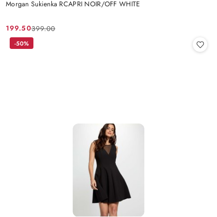
Morgan Sukienka RCAPRI NOIR/OFF WHITE
199.50
399.00
Cena
Cena
promocyjna:
przed
-50%
promocją: