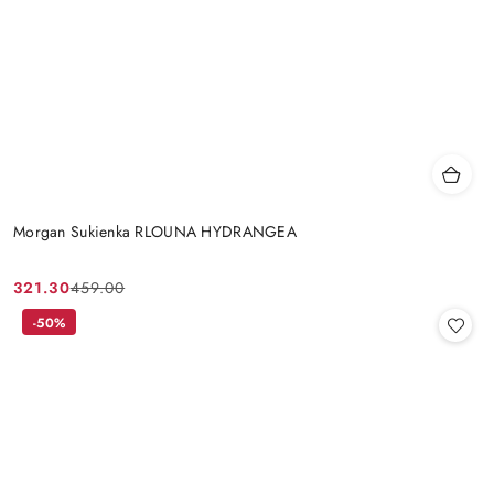
Morgan Sukienka RLOUNA HYDRANGEA
321.30
459.00
Cena
Cena
promocyjna:
przed
-50%
promocją: