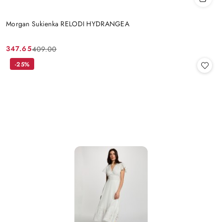
Morgan Sukienka RELODI HYDRANGEA
347.65
409.00
Cena
Cena
promocyjna:
przed
-25%
promocją: