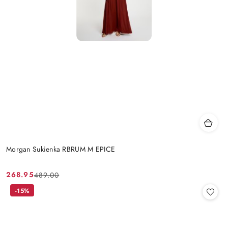
Morgan Sukienka RBRUM M EPICE
268.95
489.00
Cena
Cena
promocyjna:
przed
-15%
promocją: