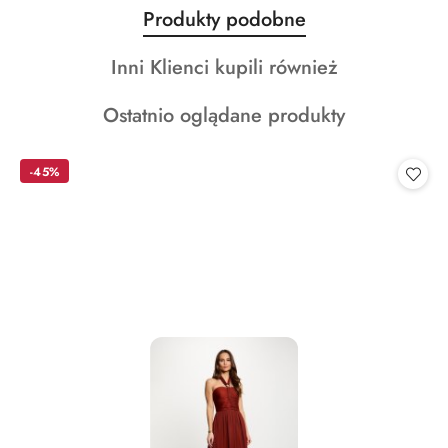
Produkty
Produkty podobne
Pomiń karuzelę produktów
o
Produkty
Inni Klienci kupili również
statusie:
o
Produkty
Ostatnio oglądane produkty
statusie:
o
statusie:
-45%