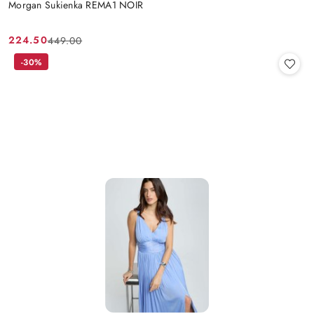
Morgan Sukienka REMA1 NOIR
224.50
449.00
Cena
Cena
promocyjna:
przed
-30%
promocją: