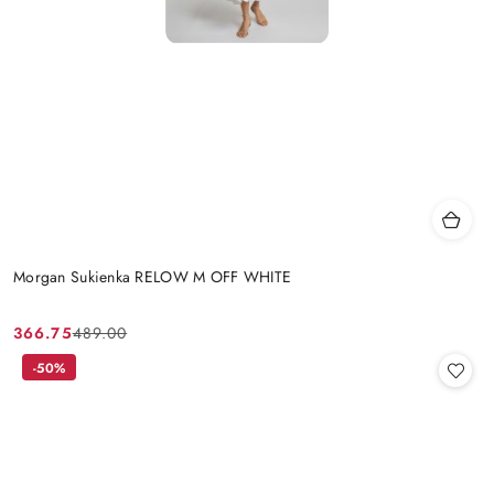
Morgan Sukienka RELOW M OFF WHITE
366.75
489.00
Cena
Cena
promocyjna:
przed
-50%
promocją: