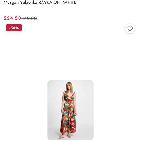
Morgan Sukienka RASKA OFF WHITE
224.50
449.00
Cena
Cena
promocyjna:
przed
-50%
promocją: