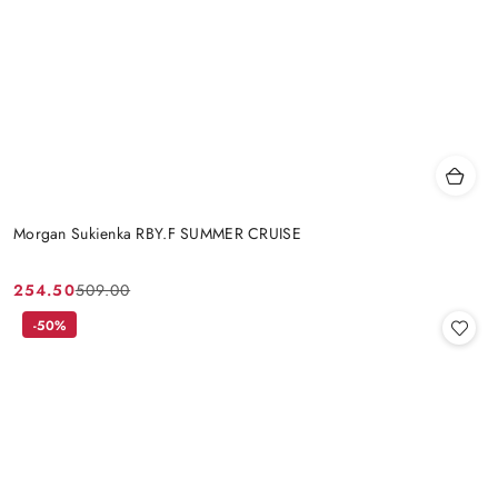
Morgan Sukienka RBY.F SUMMER CRUISE
254.50
509.00
Cena
Cena
promocyjna:
przed
-50%
promocją: