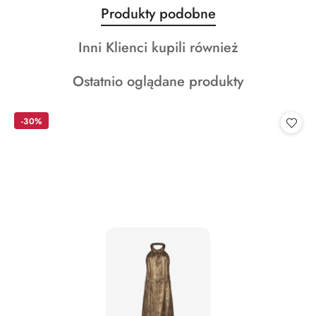
Produkty
Produkty podobne
Pomiń karuzelę produktów
o
Produkty
Inni Klienci kupili również
statusie:
o
Produkty
Ostatnio oglądane produkty
statusie:
o
statusie:
-30%