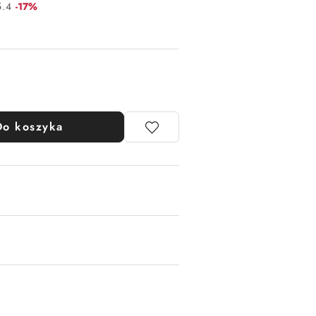
Rabat:
5.4
-17%
Do koszyka