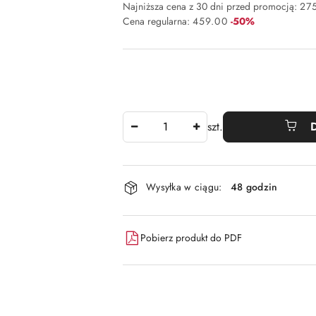
Najniższa cena z 30 dni przed promocją:
27
Rabat:
Cena regularna:
459.00
-50%
Ilość
szt.
Dostępność
Wysyłka w ciągu:
48 godzin
i
dostawa
Pobierz produkt do PDF