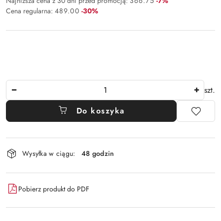
Rabat:
Najniższa cena z 30 dni przed promocją:
366.75
-7%
Rabat:
Cena regularna:
489.00
-30%
Ilość
szt.
Do koszyka
Dostępność
Wysyłka w ciągu:
48 godzin
i
dostawa
Pobierz produkt do PDF