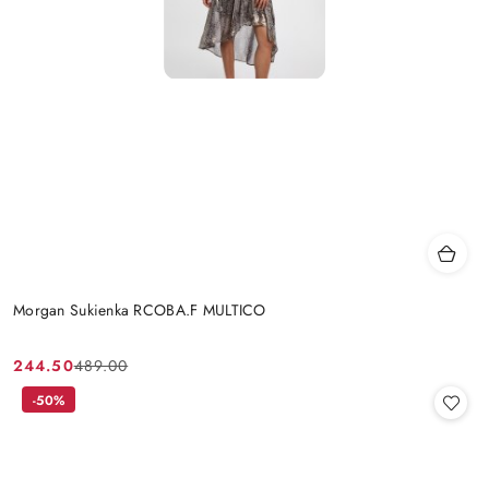
Morgan Sukienka RCOBA.F MULTICO
244.50
489.00
Cena
Cena
promocyjna:
przed
-50%
promocją: