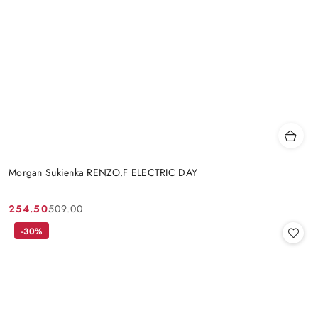
Morgan Sukienka RENZO.F ELECTRIC DAY
254.50
509.00
Cena
Cena
promocyjna:
przed
-30%
promocją: