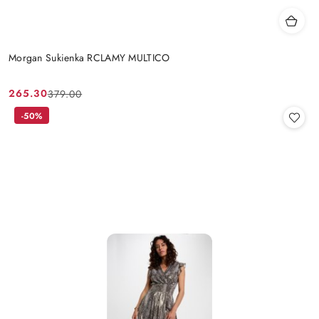
Morgan Sukienka RCLAMY MULTICO
265.30
379.00
Cena
Cena
promocyjna:
przed
-50%
promocją: