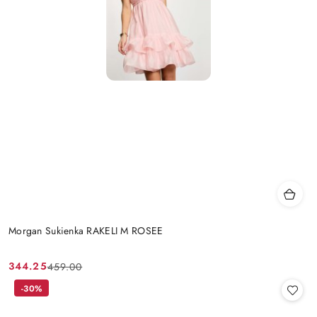
Morgan Sukienka RAKELI M ROSEE
344.25
459.00
Cena
Cena
promocyjna:
przed
-30%
promocją: