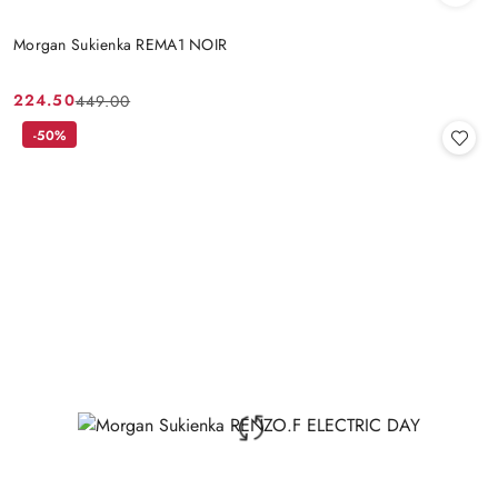
Morgan Sukienka REMA1 NOIR
224.50
449.00
Cena
Cena
promocyjna:
przed
-50%
promocją: