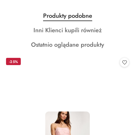
Produkty
Produkty podobne
Pomiń karuzelę produktów
o
Produkty
Inni Klienci kupili również
statusie:
o
Produkty
Ostatnio oglądane produkty
statusie:
o
statusie:
-25%