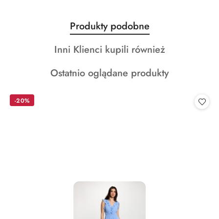
Produkty
Produkty podobne
Pomiń karuzelę produktów
o
Produkty
Inni Klienci kupili również
statusie:
o
Produkty
Ostatnio oglądane produkty
statusie:
o
statusie:
-20%