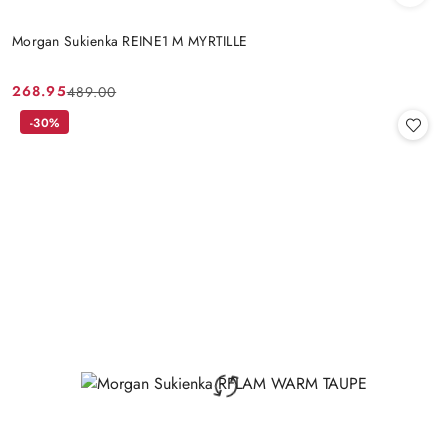
Morgan Sukienka REINE1 M MYRTILLE
268.95
489.00
Cena
Cena
promocyjna:
przed
-30%
promocją: