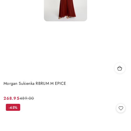
Morgan Sukienka RBRUM M EPICE
268.95
489.00
Cena
Cena
promocyjna:
przed
-45%
promocją: