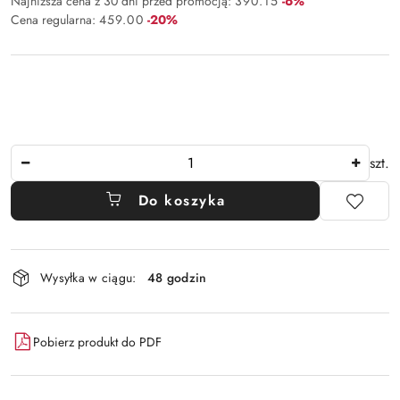
Rabat:
Najniższa cena z 30 dni przed promocją:
390.15
-6%
Rabat:
Cena regularna:
459.00
-20%
Ilość
szt.
Do koszyka
Dostępność
Wysyłka w ciągu:
48 godzin
i
dostawa
Pobierz produkt do PDF