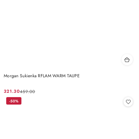
Morgan Sukienka RFLAM WARM TAUPE
321.30
459.00
Cena
Cena
promocyjna:
przed
-50%
promocją: