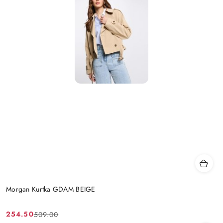
Morgan Kurtka GDAM BEIGE
254.50
509.00
Cena
Cena