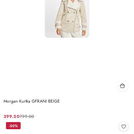
Morgan Kurtka GFRANI BEIGE
399.50
799.00
Cena
Cena
promocyjna:
przed
-50%
promocją: