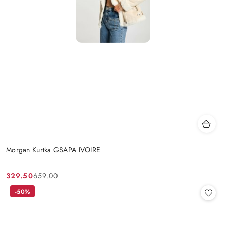
Morgan Kurtka GSAPA IVOIRE
329.50
659.00
Cena
Cena
promocyjna:
przed
-50%
promocją: