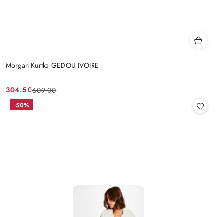
Morgan Kurtka GEDOU IVOIRE
304.50
609.00
Cena
Cena
promocyjna:
przed
-50%
promocją: