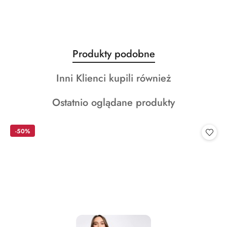
Produkty
Produkty podobne
Pomiń karuzelę produktów
o
Produkty
Inni Klienci kupili również
statusie:
o
Produkty
Ostatnio oglądane produkty
statusie:
o
statusie:
-50%