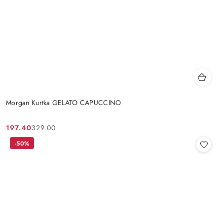
Morgan Kurtka GELATO CAPUCCINO
197.40
329.00
Cena
Cena
promocyjna:
przed
-50%
promocją: