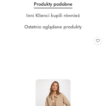
Produkty
Produkty podobne
Pomiń karuzelę produktów
o
Produkty
Inni Klienci kupili również
statusie:
o
Produkty
Ostatnio oglądane produkty
statusie:
o
statusie: