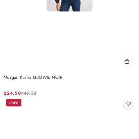
Morgan Kurtka GBOWIE NOIR
224.50
449.00
Cena
Cena
promocyjna:
przed
-50%
promocją: