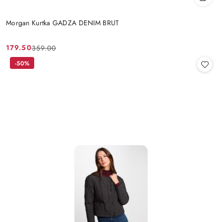
Morgan Kurtka GADZA DENIM BRUT
179.50
359.00
Cena
Cena
promocyjna:
przed
-50%
promocją: