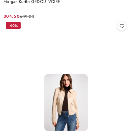
Morgan Kurtka GEDOU IVOIRE
304.50
609.00
Cena
Cena
promocyjna:
przed
-40%
promocją: