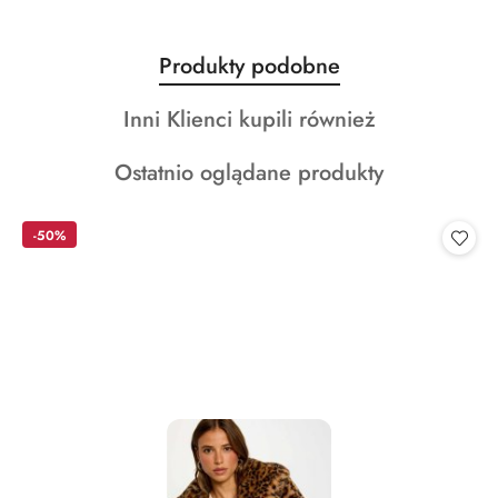
Produkty
Produkty podobne
Pomiń karuzelę produktów
o
Produkty
Inni Klienci kupili również
statusie:
o
Produkty
Ostatnio oglądane produkty
statusie:
o
statusie:
-50%