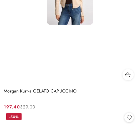
Morgan Kurtka GELATO CAPUCCINO
197.40
329.00
Cena
Cena
promocyjna:
przed
-50%
promocją: