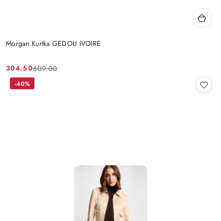
Morgan Kurtka GEDOU IVOIRE
304.50
609.00
Cena
Cena
promocyjna:
przed
-40%
promocją: