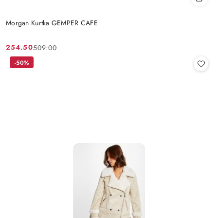
Morgan Kurtka GEMPER CAFE
254.50
509.00
Cena
Cena
promocyjna:
przed
-50%
promocją: