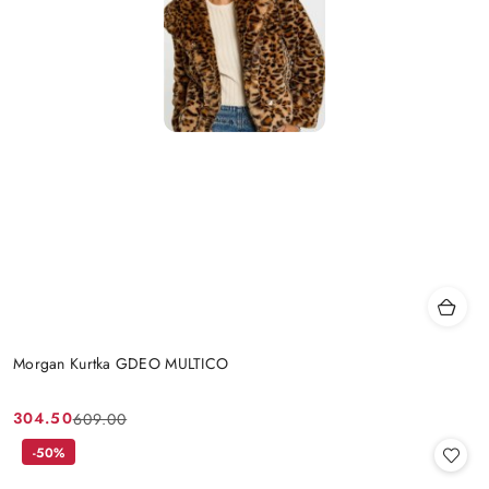
Morgan Kurtka GDEO MULTICO
304.50
609.00
Cena
Cena
promocyjna:
przed
-50%
promocją: