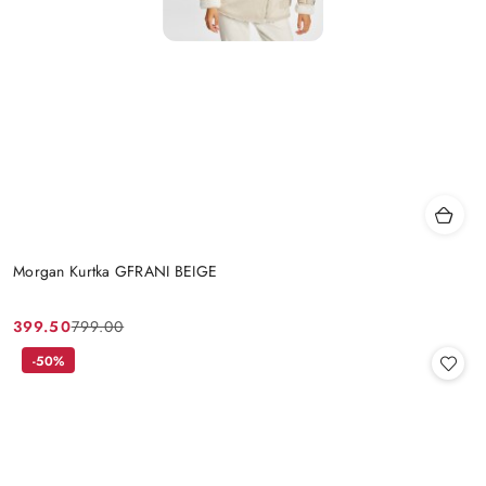
Morgan Kurtka GFRANI BEIGE
399.50
799.00
Cena
Cena
promocyjna:
przed
-50%
promocją: