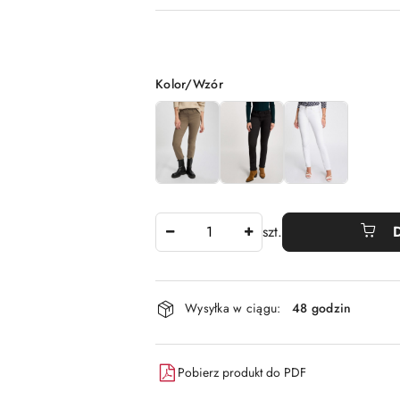
Wariant
Kolor/Wzór
Ilość
szt.
Dostępność
Wysyłka w ciągu:
48 godzin
i
dostawa
Pobierz produkt do PDF