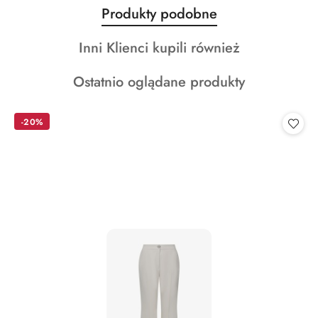
Produkty
Produkty podobne
Pomiń karuzelę produktów
o
Produkty
Inni Klienci kupili również
statusie:
o
Produkty
Ostatnio oglądane produkty
statusie:
o
statusie:
-20%