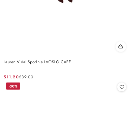
Lauren Vidal Spodnie LVOSLO CAFE
511.20
639.00
Cena
Cena
promocyjna:
przed
-30%
promocją: