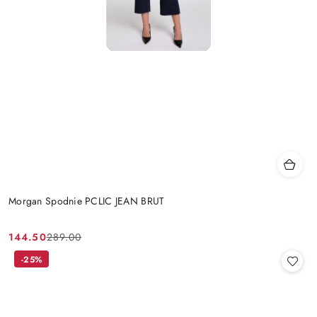
Morgan Spodnie PCLIC JEAN BRUT
144.50
289.00
Cena
Cena
promocyjna:
przed
-25%
promocją: