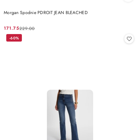
Morgan Spodnie PDROIT JEAN BLEACHED
171.75
229.00
Cena
Cena
promocyjna:
przed
-60%
promocją: