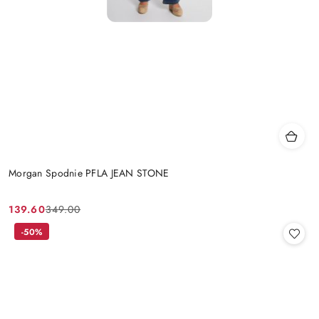
Morgan Spodnie PFLA JEAN STONE
139.60
349.00
Cena
Cena
promocyjna:
przed
-50%
promocją: