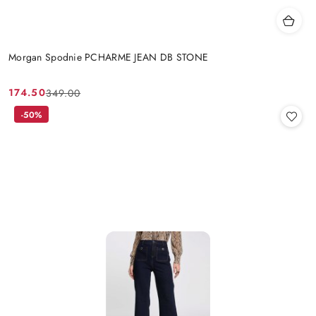
Morgan Spodnie PCHARME JEAN DB STONE
174.50
349.00
Cena
Cena
promocyjna:
przed
-50%
promocją: