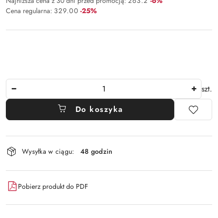
Rabat:
Najniższa cena z 30 dni przed promocją:
263.2
-6%
Rabat:
Cena regularna:
329.00
-25%
Ilość
szt.
Do koszyka
Dostępność
Wysyłka w ciągu:
48 godzin
i
dostawa
Pobierz produkt do PDF