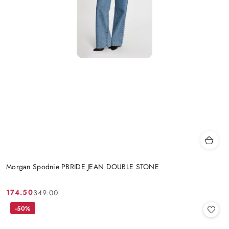
Morgan Spodnie PBRIDE JEAN DOUBLE STONE
174.50
349.00
Cena
Cena
promocyjna:
przed
-50%
promocją: