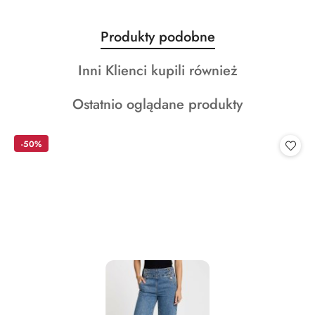
Produkty
Produkty podobne
Pomiń karuzelę produktów
o
Produkty
Inni Klienci kupili również
statusie:
o
Produkty
Ostatnio oglądane produkty
statusie:
o
statusie:
-50%