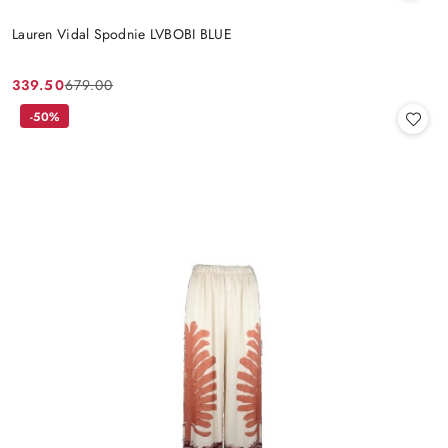
Lauren Vidal Spodnie LVBOBI BLUE
339.50
679.00
Cena
Cena
promocyjna:
przed
-50%
promocją: