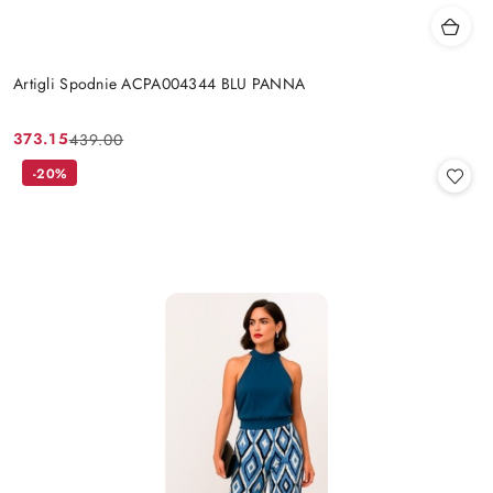
Artigli Spodnie ACPA004344 BLU PANNA
373.15
439.00
Cena
Cena
promocyjna:
przed
-20%
promocją: