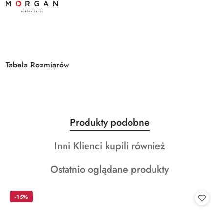
Tabela Rozmiarów
Produkty
Produkty podobne
Pomiń karuzelę produktów
o
Produkty
Inni Klienci kupili również
statusie:
o
Produkty
Ostatnio oglądane produkty
statusie:
o
statusie:
-15%