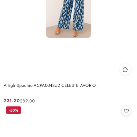
Artigli Spodnie ACPA004852 CELESTE AVORIO
231.20
289.00
Cena
Cena
promocyjna:
przed
-50%
promocją: