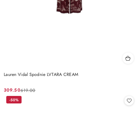
Lauren Vidal Spodnie LVTARA CREAM
309.50
619.00
Cena
Cena
promocyjna:
przed
-50%
promocją: