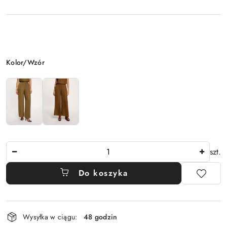
Wariant
Kolor/Wzór
Ilość
szt.
Do koszyka
Dostępność
Wysyłka w ciągu:
48 godzin
i