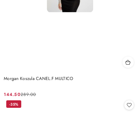
Morgan Koszula CANEL.F MULTICO
144.50
289.00
Cena
Cena
promocyjna:
przed
-35%
promocją: