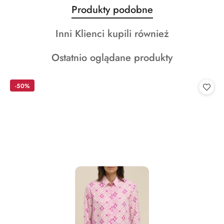
Produkty
Produkty podobne
Pomiń karuzelę produktów
o
Produkty
Inni Klienci kupili również
statusie:
o
Produkty
Ostatnio oglądane produkty
statusie:
o
statusie:
-50%