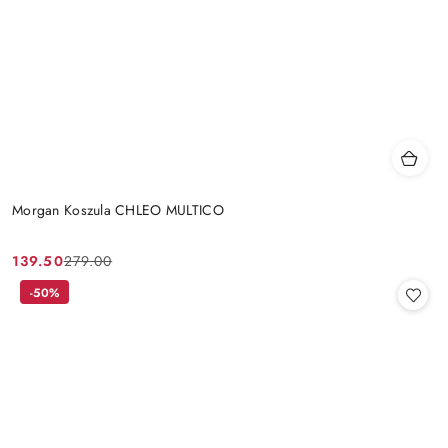
Morgan Koszula CHLEO MULTICO
139.50
279.00
Cena
Cena
promocyjna:
przed
-50%
promocją: