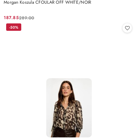
Morgan Koszula CFOULAR OFF WHITE/NOIR
187.85
289.00
Cena
Cena
promocyjna:
przed
-50%
promocją: