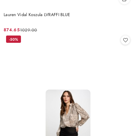
Lauren Vidal Koszula LVRAFFI BLUE
874.65
1029.00
Cena
Cena
promocyjna:
przed
-50%
promocją: