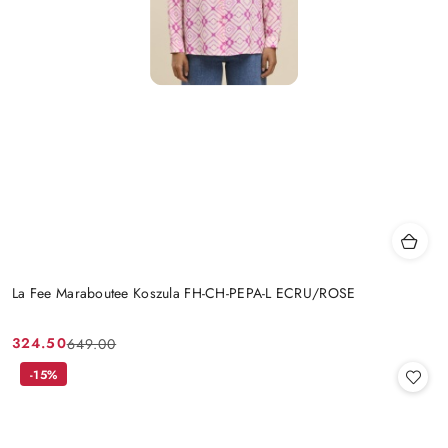
La Fee Maraboutee Koszula FH-CH-PEPA-L ECRU/ROSE
324.50
649.00
Cena
Cena
promocyjna:
przed
-15%
promocją: