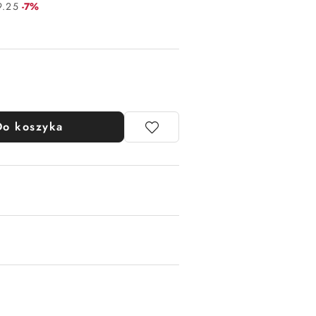
Rabat:
9.25
-7%
Do koszyka