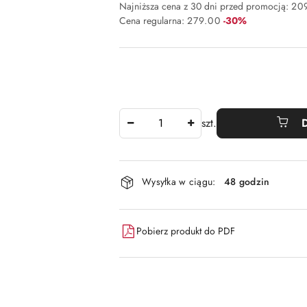
Najniższa cena z 30 dni przed promocją:
20
Rabat:
Cena regularna:
279.00
-30%
Ilość
szt.
Dostępność
Wysyłka w ciągu:
48 godzin
i
dostawa
Pobierz produkt do PDF