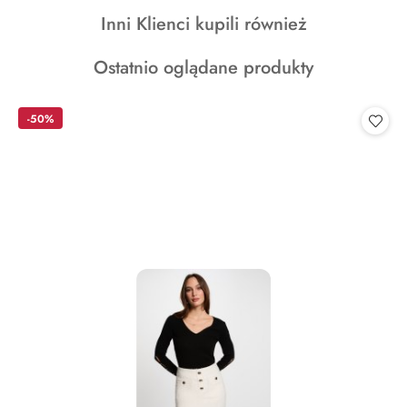
o
Produkty
Inni Klienci kupili również
statusie:
o
Produkty
Ostatnio oglądane produkty
statusie:
o
statusie:
-50%