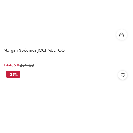
Morgan Spódnica JOCI MULTICO
144.50
289.00
Cena
Cena
promocyjna:
przed
-25%
promocją: