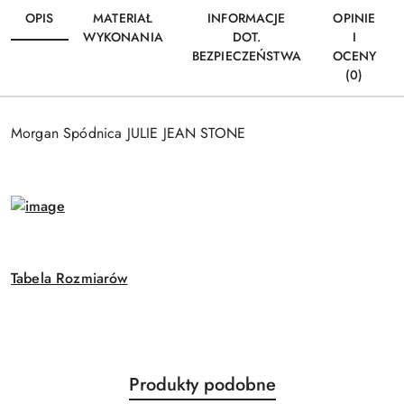
OPIS
MATERIAŁ
INFORMACJE
OPINIE
WYKONANIA
DOT.
I
BEZPIECZEŃSTWA
OCENY
(0)
Morgan Spódnica JULIE JEAN STONE
Tabela Rozmiarów
Produkty
Produkty podobne
Pomiń karuzelę produktów