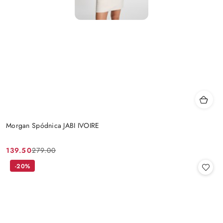
Morgan Spódnica JABI IVOIRE
139.50
279.00
Cena
Cena
promocyjna:
przed
-20%
promocją: