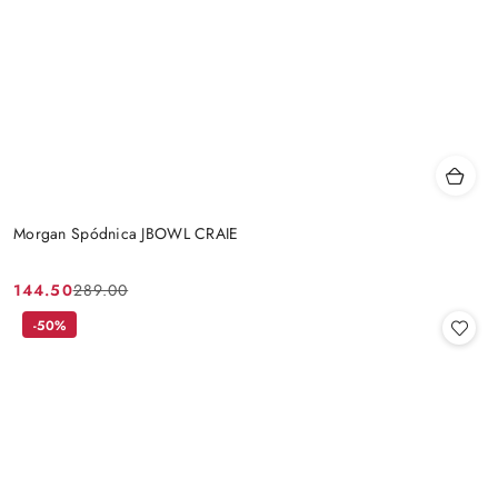
Morgan Spódnica JBOWL CRAIE
144.50
289.00
Cena
Cena
promocyjna:
przed
-50%
promocją: