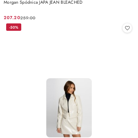
Morgan Spódnica JAPA JEAN BLEACHED
207.20
259.00
Cena
Cena
promocyjna:
przed
-50%
promocją: