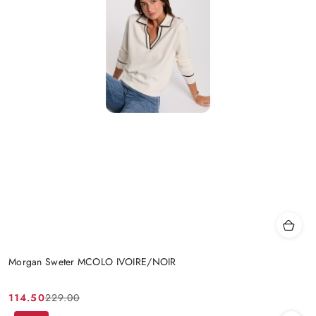
Morgan Sweter MCOLO IVOIRE/NOIR
114.50
229.00
Cena
Cena