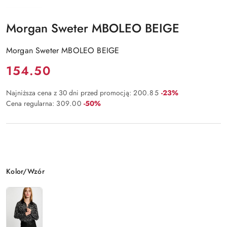
Morgan Sweter MBOLEO BEIGE
Morgan Sweter MBOLEO BEIGE
Cena:
154.50
Rabat:
Najniższa cena z 30 dni przed promocją:
200.85
-23%
Rabat:
Cena regularna:
309.00
-50%
Wariant
Kolor/Wzór