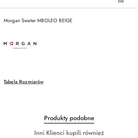
(0)
Morgan Sweter MBOLEO BEIGE
Tabela Rozmiarów
Produkty
Produkty podobne
Pomiń karuzelę produktów
o
Produkty
Inni Klienci kupili również
statusie: