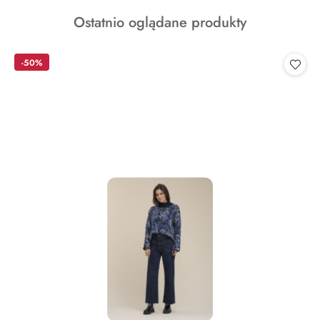
o
Produkty
Ostatnio oglądane produkty
statusie:
o
statusie:
-50%