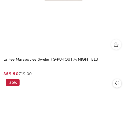
La Fee Maraboutee Sweter FG-PU-TOUTIM NIGHT BLU
359.50
719.00
Cena
Cena
promocyjna:
przed
-50%
promocją: