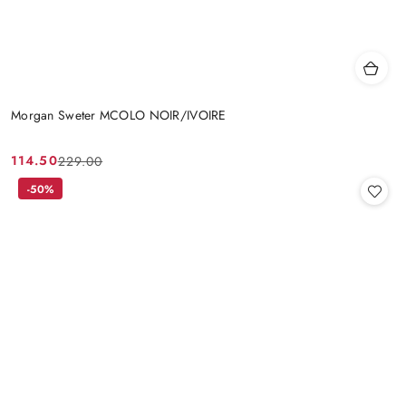
Morgan Sweter MCOLO NOIR/IVOIRE
114.50
229.00
Cena
Cena
promocyjna:
przed
-50%
promocją: