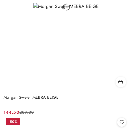
Morgan Sweter MEBRA BEIGE
144.50
289.00
Cena
Cena
promocyjna:
przed
-50%
promocją: