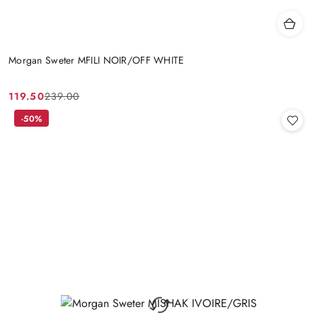
Morgan Sweter MFILI NOIR/OFF WHITE
119.50
239.00
Cena
Cena
promocyjna:
przed
-50%
promocją: