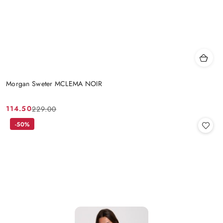
Morgan Sweter MCLEMA NOIR
114.50
229.00
Cena
Cena
promocyjna:
przed
-50%
promocją: