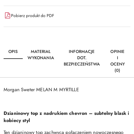
dostawa
Pobierz produkt do PDF
OPIS
MATERIAŁ
INFORMACJE
OPINIE
WYKONANIA
DOT.
I
BEZPIECZEŃSTWA
OCENY
(0)
Morgan Sweter MELAN M MYRTILLE
Dzianinowy top z nadrukiem chevron – subtelny blask i
kobiecy styl
Ten dzianinowy top zachwyca połączeniem nowoczesnego