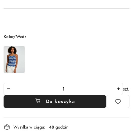
Wariant
Kolor/Wzór
Ilość
szt.
Do koszyka
Dostępność
Wysyłka w ciągu:
48 godzin
i