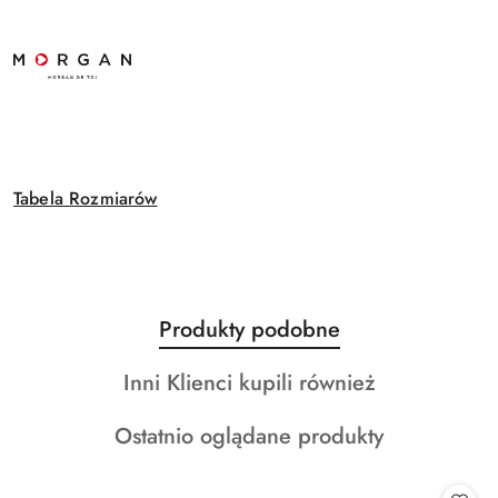
Tabela Rozmiarów
Produkty
Produkty podobne
Pomiń karuzelę produktów
o
Produkty
Inni Klienci kupili również
statusie:
o
Produkty
Ostatnio oglądane produkty
statusie:
o
statusie: