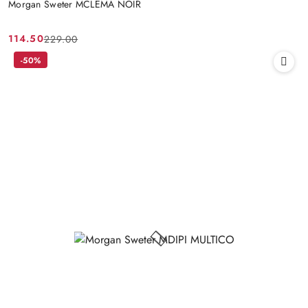
Morgan Sweter MCLEMA NOIR
114.50
229.00
Cena
Cena
promocyjna:
przed
-50%
promocją: