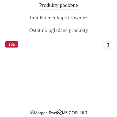
Produkty
Produkty podobne
Pomiń karuzelę produktów
o
Produkty
Inni Klienci kupili również
statusie:
o
Produkty
Ostatnio oglądane produkty
statusie:
o
statusie:
-50%