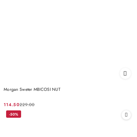
Morgan Sweter MBICOSI NUT
114.50
229.00
Cena
Cena
promocyjna:
przed
-50%
promocją: