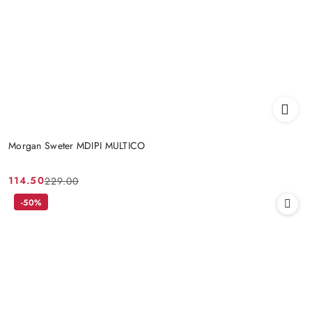
Morgan Sweter MDIPI MULTICO
114.50
229.00
Cena
Cena
promocyjna:
przed
-50%
promocją: