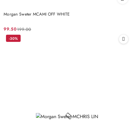
Morgan Sweter MCAMI OFF WHITE
99.50
199.00
Cena
Cena
promocyjna:
przed
-30%
promocją: