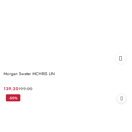
Morgan Sweter MCHRIS LIN
139.30
199.00
Cena
Cena
promocyjna:
przed
-50%
promocją: