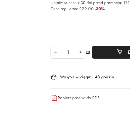
Najniższa cena z 30 dni przed promocją:
171
Rabat:
Cena regularna:
229.00
-30%
Ilość
szt.
Dostępność
Wysyłka w ciągu:
48 godzin
i
dostawa
Pobierz produkt do PDF