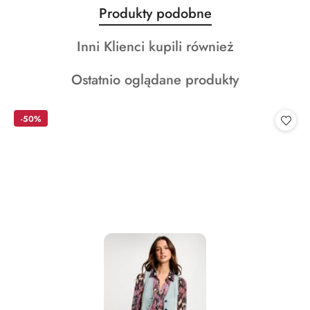
Produkty
Produkty podobne
Pomiń karuzelę produktów
o
Produkty
Inni Klienci kupili również
statusie:
o
Produkty
Ostatnio oglądane produkty
statusie:
o
statusie:
-50%