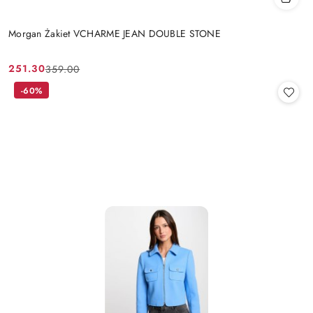
Morgan Żakiet VCHARME JEAN DOUBLE STONE
251.30
359.00
Cena
Cena
promocyjna:
przed
-60%
promocją: