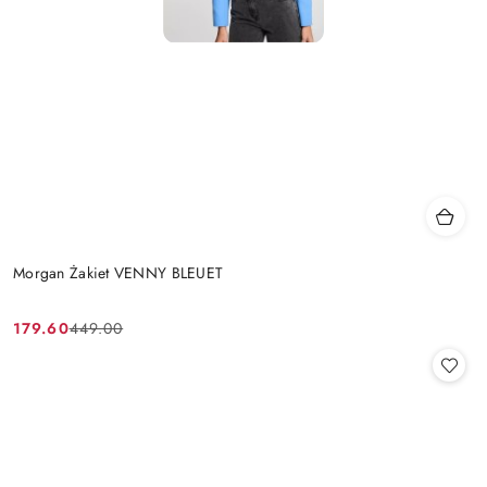
Morgan Żakiet VENNY BLEUET
179.60
449.00
Cena
Cena
promocyjna:
przed
promocją: