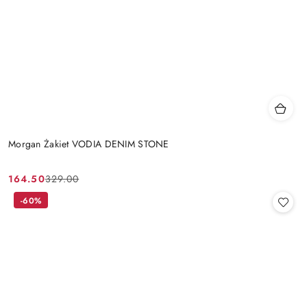
Morgan Żakiet VODIA DENIM STONE
164.50
329.00
Cena
Cena
promocyjna:
przed
-60%
promocją: