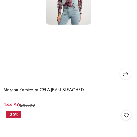
Morgan Kamizelka CFLA JEAN BLEACHED
144.50
289.00
Cena
Cena
promocyjna:
przed
-30%
promocją: