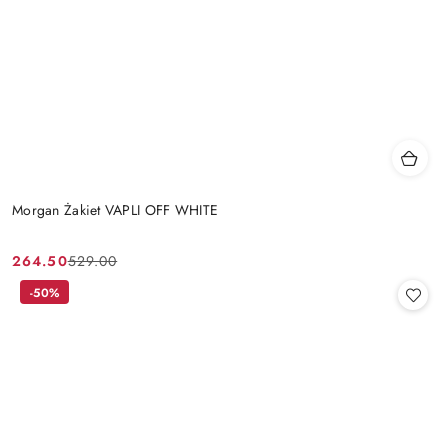
Morgan Żakiet VAPLI OFF WHITE
264.50
529.00
Cena
Cena
promocyjna:
przed
-50%
promocją: