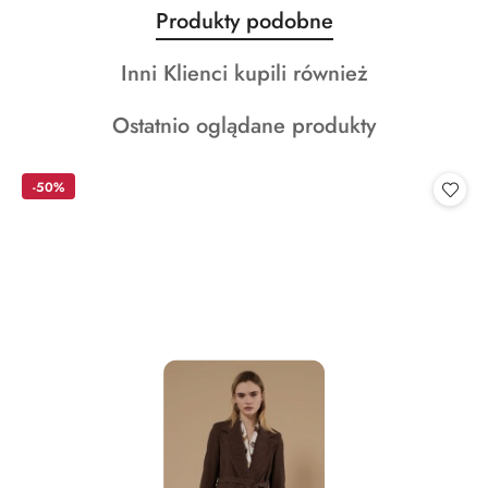
Produkty
Produkty podobne
Pomiń karuzelę produktów
o
Produkty
Inni Klienci kupili również
statusie:
o
Produkty
Ostatnio oglądane produkty
statusie:
o
statusie:
-50%