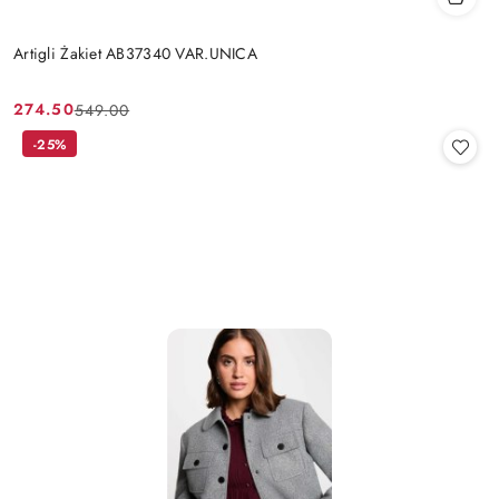
Artigli Żakiet AB37340 VAR.UNICA
274.50
549.00
Cena
Cena
promocyjna:
przed
-25%
promocją: