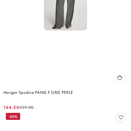
Morgan Spodnie PANIS.F GRIS PERLE
164.50
329.00
Cena
Cena
promocyjna:
przed
-50%
promocją: