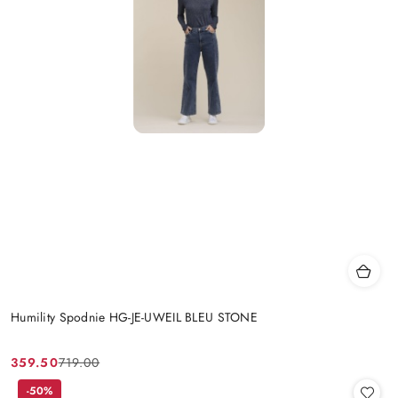
Humility Spodnie HG-JE-UWEIL BLEU STONE
359.50
719.00
Cena
Cena
promocyjna:
przed
-50%