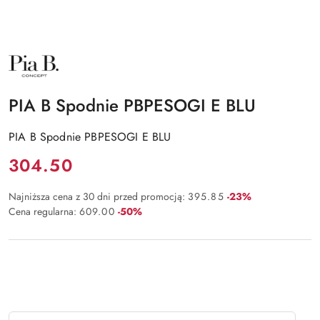
NAZWA
PRODUCENTA:
PIA
B
PIA B Spodnie PBPESOGI E BLU
PIA B Spodnie PBPESOGI E BLU
Cena:
304.50
Rabat:
Najniższa cena z 30 dni przed promocją:
395.85
-23%
Rabat:
Cena regularna:
609.00
-50%
Ilość