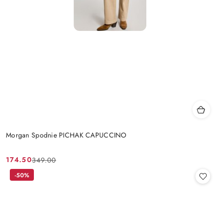
Morgan Spodnie PICHAK CAPUCCINO
174.50
349.00
Cena
Cena
promocyjna:
przed
-50%
promocją: