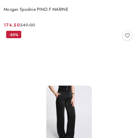
Morgan Spodnie PINO.F MARINE
174.50
349.00
Cena
Cena
promocyjna:
przed
-50%
promocją: