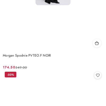
Morgan Spodnie PVTEO.F NOIR
174.50
349.00
Cena
Cena
promocyjna:
przed
-50%
promocją: