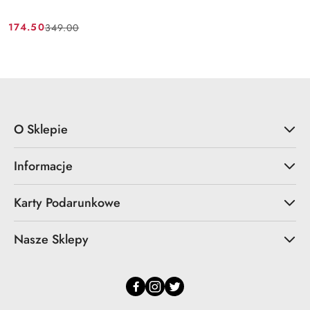
174.50
349.00
Cena
Cena
promocyjna:
przed
promocją:
O Sklepie
Informacje
Karty Podarunkowe
Nasze Sklepy