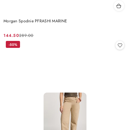
Morgan Spodnie PFRASHI MARINE
144.50
289.00
Cena
Cena
promocyjna:
przed
-50%
promocją: