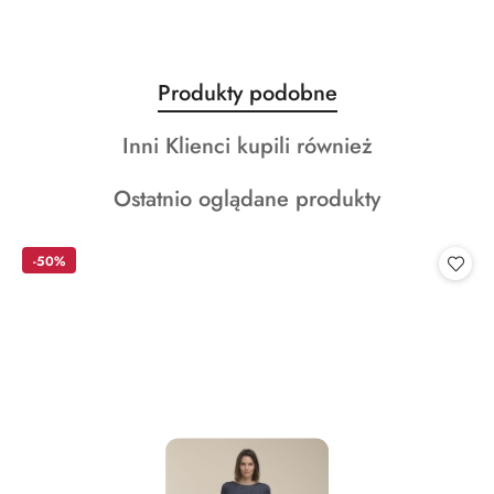
Produkty
Produkty podobne
Pomiń karuzelę produktów
o
Produkty
Inni Klienci kupili również
statusie:
o
Produkty
Ostatnio oglądane produkty
statusie:
o
statusie:
-50%