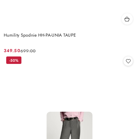
Humility Spodnie HH-PA-UNIA TAUPE
349.50
699.00
Cena
Cena
promocyjna:
przed
-50%
promocją: