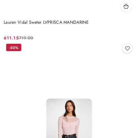
Lauren Vidal Sweter LVPRISCA MANDARINE
611.15
719.00
Cena
Cena
promocyjna:
przed
-50%
promocją: