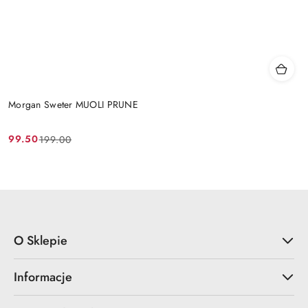
Morgan Sweter MUOLI PRUNE
99.50
199.00
Cena
Cena
promocyjna:
przed
promocją:
O Sklepie
Informacje