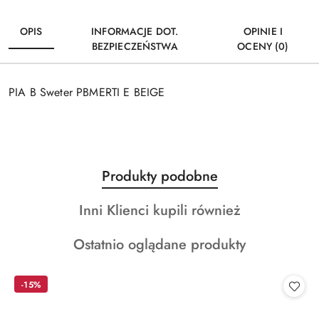
OPIS
INFORMACJE DOT.
OPINIE I
BEZPIECZEŃSTWA
OCENY (0)
PIA B Sweter PBMERTI E BEIGE
Produkty
Produkty podobne
Pomiń karuzelę produktów
o
Produkty
Inni Klienci kupili również
statusie:
o
Produkty
Ostatnio oglądane produkty
statusie:
o
statusie:
-15%