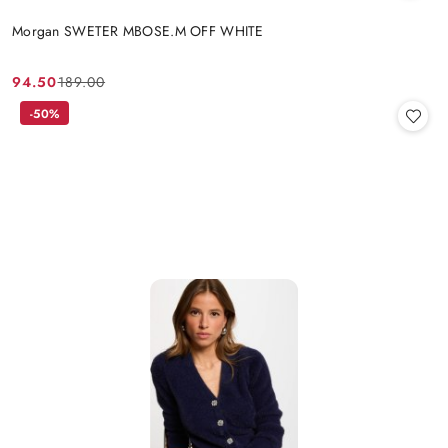
Morgan SWETER MBOSE.M OFF WHITE
94.50
189.00
Cena
Cena
promocyjna:
przed
-50%
promocją: