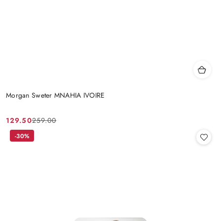
Morgan Sweter MNAHIA IVOIRE
129.50
259.00
Cena
Cena
promocyjna:
przed
-30%
promocją: