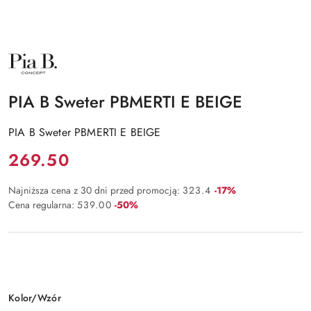
NAZWA
PRODUCENTA:
PIA
B
PIA B Sweter PBMERTI E BEIGE
PIA B Sweter PBMERTI E BEIGE
Cena:
269.50
Rabat:
Najniższa cena z 30 dni przed promocją:
323.4
-17%
Rabat:
Cena regularna:
539.00
-50%
Wariant
Kolor/Wzór