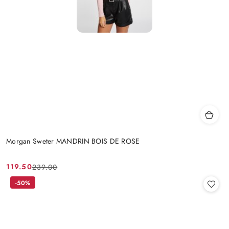
Morgan Sweter MANDRIN BOIS DE ROSE
119.50
239.00
Cena
Cena
promocyjna:
przed
-50%
promocją: