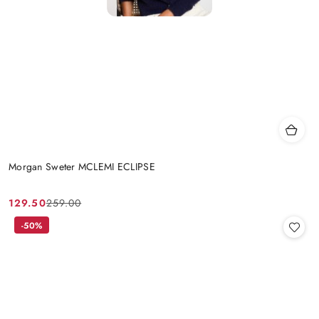
Morgan Sweter MCLEMI ECLIPSE
129.50
259.00
Cena
Cena
promocyjna:
przed
-50%
promocją: