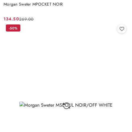
Morgan Sweter MPOCKET NOIR
134.50
269.00
Cena
Cena
promocyjna:
przed
-50%
promocją: