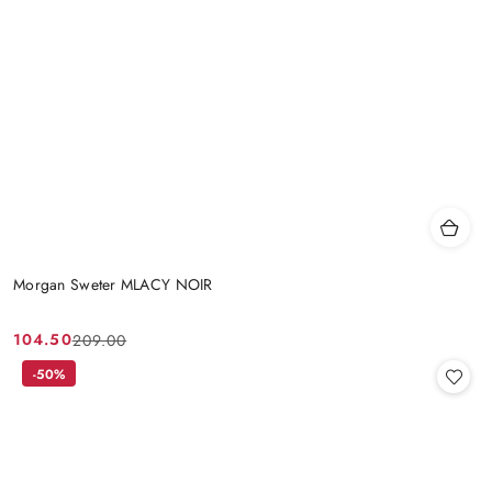
Morgan Sweter MLACY NOIR
104.50
209.00
Cena
Cena
promocyjna:
przed
-50%
promocją: