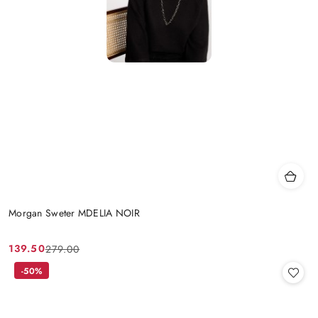
Morgan Sweter MDELIA NOIR
139.50
279.00
Cena
Cena
promocyjna:
przed
-50%
promocją: