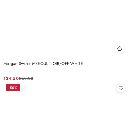
Morgan Sweter MSEOUL NOIR/OFF WHITE
134.50
269.00
Cena
Cena
promocyjna:
przed
-50%
promocją: