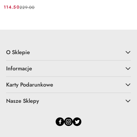
114.50
229.00
Cena
Cena
promocyjna:
przed
promocją:
O Sklepie
Informacje
Karty Podarunkowe
Nasze Sklepy