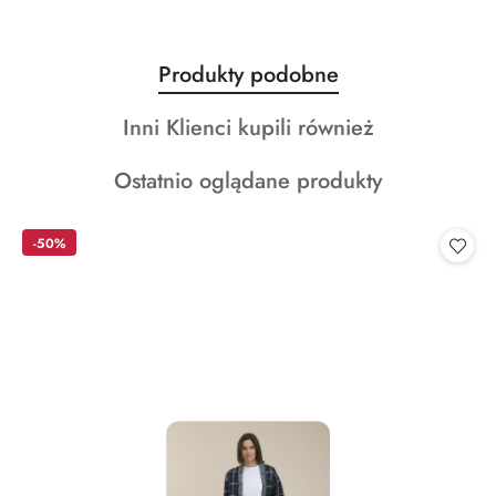
Produkty
Produkty podobne
Pomiń karuzelę produktów
o
Produkty
Inni Klienci kupili również
statusie:
o
Produkty
Ostatnio oglądane produkty
statusie:
o
statusie:
-50%