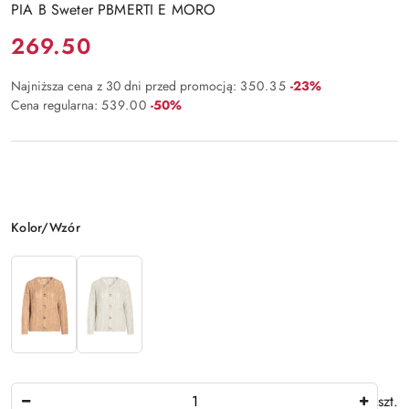
PIA B Sweter PBMERTI E MORO
Cena:
269.50
Rabat:
Najniższa cena z 30 dni przed promocją:
350.35
-23%
Rabat:
Cena regularna:
539.00
-50%
Wariant
Kolor/Wzór
Ilość
szt.