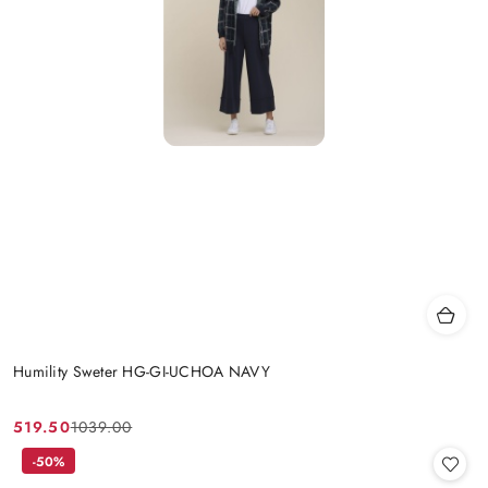
Humility Sweter HG-GI-UCHOA NAVY
519.50
1039.00
Cena
Cena
promocyjna:
przed
-50%