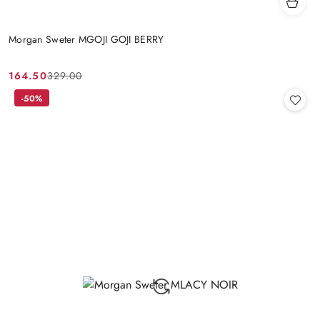
Morgan Sweter MGOJI GOJI BERRY
164.50
329.00
Cena
Cena
promocyjna:
przed
-50%
promocją: