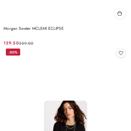
Morgan Sweter MCLEMI ECLIPSE
129.50
259.00
Cena
Cena
promocyjna:
przed
-50%
promocją: