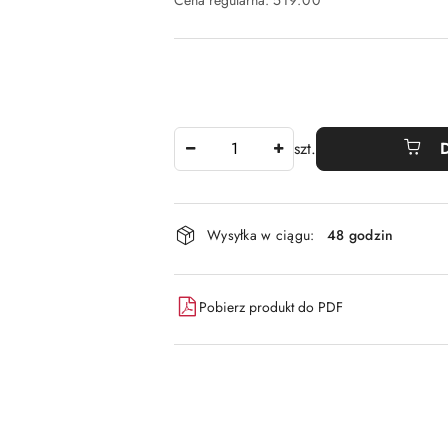
Cena regularna:
519.00
Ilość
szt.
Dostępność
Wysyłka w ciągu:
48 godzin
i
dostawa
Pobierz produkt do PDF