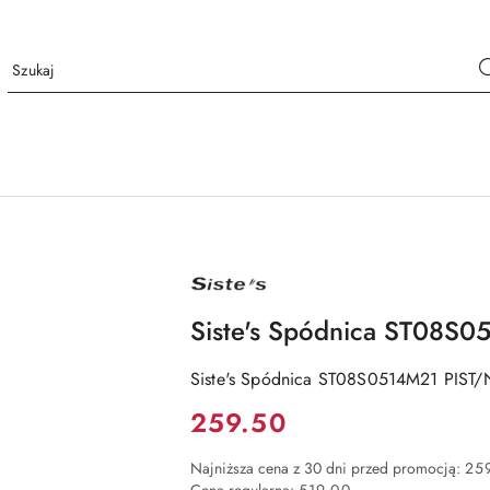
NAZWA
PRODUCENTA:
SISTE'S
Siste's Spódnica ST08S
Siste's Spódnica ST08S0514M21 PIST
Cena:
259.50
Najniższa cena z 30 dni przed promocją:
25