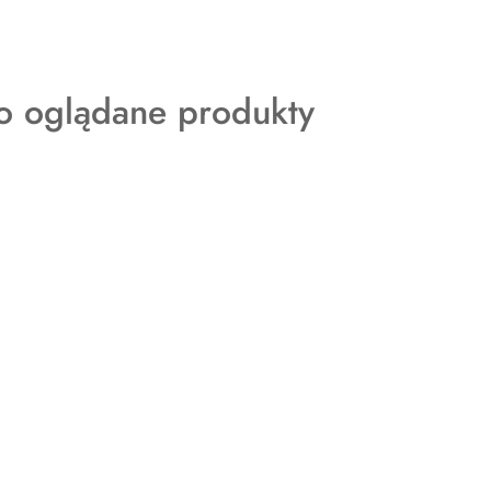
ty
o oglądane produkty
: