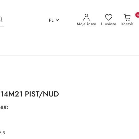
PL
Moje konto
Ulubione
Koszyk
0514M21 PIST/NUD
/NUD
9.5