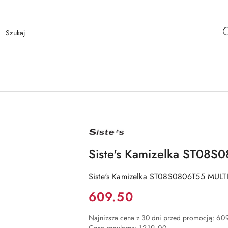
NAZWA
PRODUCENTA:
SISTE'S
Siste's Kamizelka ST08
Siste's Kamizelka ST08S0806T55 MUL
Cena:
609.50
Najniższa cena z 30 dni przed promocją:
60