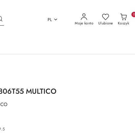
PL
Moje konto
Ulubione
Koszyk
S0806T55 MULTICO
TICO
9.5