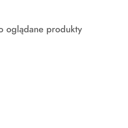
ty
o oglądane produkty
: