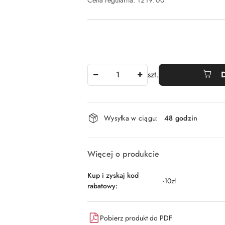
Cena regularna:
1219.00
Ilość
szt.
Dostępność
Wysyłka w ciągu:
48 godzin
i
dostawa
Więcej o produkcie
Kup i zyskaj kod
-10zł
rabatowy:
Pobierz produkt do PDF