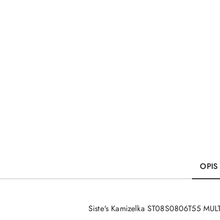
OPIS
Siste's Kamizelka ST08S0806T55 MUL